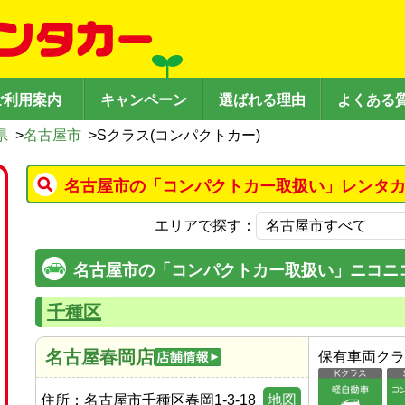
ご利用案内
キャンペーン
選ばれる理由
よくある
県
>
名古屋市
>
Sクラス(コンパクトカー)
名古屋市の「コンパクトカー取扱い」レンタカ
エリアで探す：
名古屋市の「コンパクトカー取扱い」ニコニ
千種区
名古屋春岡店
保有車両クラ
住所：
名古屋市千種区春岡1-3-18
地図