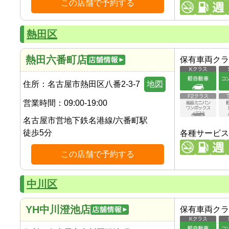
この店舗で予約する
熱田区
熱田六番町店
保有車両クラ
住所：
名古屋市熱田区八番2-3-7
地図
営業時間：
09:00-19:00
名古屋市営地下鉄名港線
/
六番町駅
徒歩
5
分
各種サービス
この店舗で予約する
中川区
YH中川澄池店
保有車両クラ