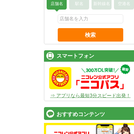
店舗名
駅名
新幹線名
空港名
検索
スマートフォン
⇒ アプリなら最短3分スピード出発！
おすすめコンテンツ