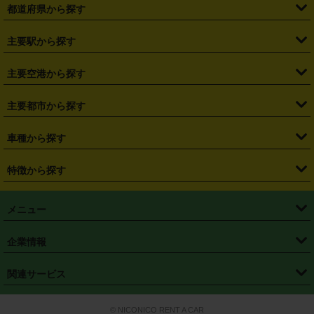
都道府県から探す
・
北海道
・
青森県
・
岩手県
・
宮城県
・
秋田県
・
山形県
主要駅から探す
・
福島県
・
東京都
・
神奈川県
・
埼玉県
・
千葉県
・
茨城県
・
札幌駅
・
仙台駅
・
新宿駅
・
池袋駅
・
渋谷駅
・
東京駅
主要空港から探す
・
栃木県
・
群馬県
・
山梨県
・
愛知県
・
静岡県
・
岐阜県
・
横浜駅
・
川崎駅
・
大宮駅
・
西船橋駅
・
柏駅
・
名古屋駅
・
新千歳空港
・
仙台空港
主要都市から探す
・
長野県
・
新潟県
・
富山県
・
石川県
・
福井県
・
大阪府
・
大阪駅
・
難波駅
・
三宮駅
・
京都駅
・
広島駅
・
博多駅
・
成田空港
・
羽田空港
・
兵庫県
・
京都府
・
滋賀県
・
和歌山県
・
奈良県
・
三重県
・
札幌市
・
仙台市
車種から探す
・
熊本駅
・
那覇空港駅
・
中部国際空港セントレア
・
関西国際空港
・
鳥取県
・
島根県
・
岡山県
・
広島県
・
山口県
・
徳島県
・
千葉市
・
さいたま市
・
軽自動車
・
コンパクトカー
・
ステーションワゴン・セダン
特徴から探す
・
大阪国際空港（伊丹空港）
・
神戸空港
・
香川県
・
愛媛県
・
高知県
・
福岡県
・
佐賀県
・
長崎県
・
横浜市
・
川崎市
・
ミニバン・ワンボックス
・
高級ミニバン・ワンボックス
・
SUV
・
岡山空港
・
徳島空港
・
ハイブリッド
・
宅配レンタカー
・
ETCカードレンタル
・
熊本県
・
大分県
・
宮崎県
・
鹿児島県
・
沖縄県
・
相模原市
・
新潟市
メニュー
・
軽トラック・商用バン
・
福岡空港
・
鹿児島空港
・
長期レンタル
・
深夜時間帯レンタル
・
免責補償プラス
・
静岡市
・
浜松市
・
・
トラック・バン
トップページ
・
はじめての方へ
・
ご利用案内
(タウンエースバン、ライトエースバン等)
企業情報
・
那覇空港
・
パーフェクト補償
・
スタッドレスタイヤ
・
直前予約
・
名古屋市
・
京都市
・
・
トラック・バン
ベストレート保証
・
予約から返却まで
・
・
店舗オリジナル
利用シーン別ガイ
(ハイエースバン・キャラバン等)
・
・
ニコパス(アプリ)
会社概要
・
ニュース
・
国際運転免許証
・
フランチャイズ募集
・
営業時間外返却サービス
・
個人情報保護
関連サービス
・
大阪市
・
堺市
ド
・
・
レッカー搬送サービス
カスタマーハラスメントに対する基本方針
・
神戸市
・
岡山市
・
・
車種・料金
カーリースなら「定額ニコノリパック」
・
店舗を探す
・
キャンペーン
© NICONICO RENT A CAR