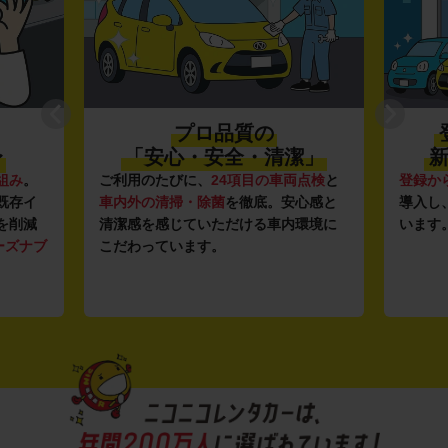
プロ品質の
〜
「安心・安全・清潔」
新
組み
。
ご利用のたびに、
24項目の車両点検
と
登録か
既存イ
車内外の清掃・除菌
を徹底。安心感と
導入し
を削減
清潔感を感じていただける車内環境に
います
ーズナブ
こだわっています。