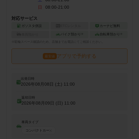
日
08:00-21:00
対応サービス
ガソスタ併設
ETCレンタル
カーナビ無料
バイク預かり
自転車預かり
車両預かり
※
※
※
駐輪
スペース確認のため、店舗までお電話にてご相談ください。
アプリで予約する
最安値
出発日時
2026年08月08日 (土)
11:00
返却日時
2026年08月09日 (日)
11:00
車両タイプ
コンパクトカー