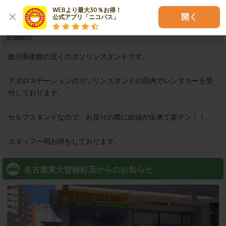
WEBより最大30％お得！

可
開く
公式アプリ「ニコパス」
店舗紹介
徳川美術館の近くのガソリンスタンドです。

アポロステーションのガソリンスタンドの店内でレンタカーを受
付しております。

セルフスタンドなので、お戻りの際に給油が出来て楽チン！！

スタッフ一同お待ちしております。
名古屋東大曽根町店からのお知らせ