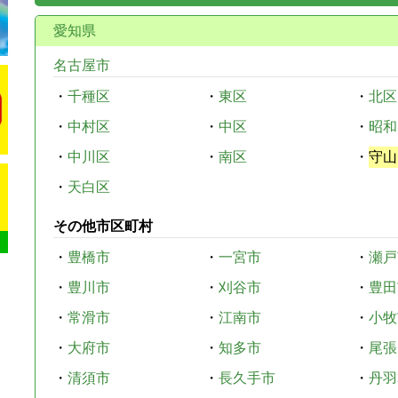
愛知県
名古屋市
・
千種区
・
東区
・
北区
・
中村区
・
中区
・
昭和
・
中川区
・
南区
・
守山
・
天白区
その他市区町村
・
豊橋市
・
一宮市
・
瀬戸
・
豊川市
・
刈谷市
・
豊田
・
常滑市
・
江南市
・
小牧
・
大府市
・
知多市
・
尾張
・
清須市
・
長久手市
・
丹羽