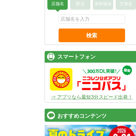
店舗名
駅名
新幹線名
空港名
検索
スマートフォン
⇒ アプリなら最短3分スピード出発！
おすすめコンテンツ