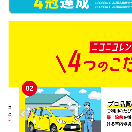
02
円〜
プロ品質
リンス
ご利用のたび
ること
掃・除菌
を徹
う
リー
ける車内環境