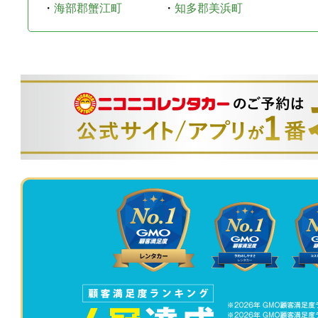
・
海部郡蟹江町
・
知多郡美浜町