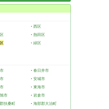
・
西区
区
・
熱田区
区
・
緑区
市
・
春日井市
市
・
安城市
市
・
東海市
旭市
・
岩倉市
郡扶桑町
・
海部郡大治町