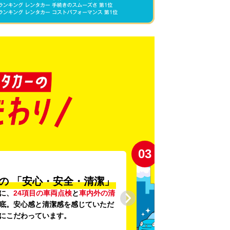
03
の
「安心・安全・清潔」
に、
24項目の車両点検
と
車内外の清
底。安心感と清潔感を感じていただ
にこだわっています。