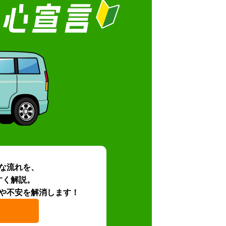
な流れを、
すく解説。
や不安を解消します！