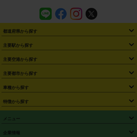
都道府県から探す
・
北海道
・
青森県
・
岩手県
・
宮城県
・
秋田県
・
山形県
主要駅から探す
・
福島県
・
東京都
・
神奈川県
・
埼玉県
・
千葉県
・
茨城県
・
札幌駅
・
仙台駅
・
新宿駅
・
池袋駅
・
渋谷駅
・
東京駅
主要空港から探す
・
栃木県
・
群馬県
・
山梨県
・
愛知県
・
静岡県
・
岐阜県
・
横浜駅
・
川崎駅
・
大宮駅
・
西船橋駅
・
柏駅
・
名古屋駅
・
新千歳空港
・
仙台空港
主要都市から探す
・
長野県
・
新潟県
・
富山県
・
石川県
・
福井県
・
大阪府
・
大阪駅
・
難波駅
・
三宮駅
・
京都駅
・
広島駅
・
博多駅
・
成田空港
・
羽田空港
・
兵庫県
・
京都府
・
滋賀県
・
和歌山県
・
奈良県
・
三重県
・
札幌市
・
仙台市
車種から探す
・
熊本駅
・
那覇空港駅
・
中部国際空港セントレア
・
関西国際空港
・
鳥取県
・
島根県
・
岡山県
・
広島県
・
山口県
・
徳島県
・
千葉市
・
さいたま市
・
軽自動車
・
コンパクトカー
・
ステーションワゴン・セダン
特徴から探す
・
大阪国際空港（伊丹空港）
・
神戸空港
・
香川県
・
愛媛県
・
高知県
・
福岡県
・
佐賀県
・
長崎県
・
横浜市
・
川崎市
・
ミニバン・ワンボックス
・
高級ミニバン・ワンボックス
・
SUV
・
岡山空港
・
徳島空港
・
ハイブリッド
・
宅配レンタカー
・
ETCカードレンタル
・
熊本県
・
大分県
・
宮崎県
・
鹿児島県
・
沖縄県
・
相模原市
・
新潟市
メニュー
・
軽トラック・商用バン
・
福岡空港
・
鹿児島空港
・
長期レンタル
・
深夜時間帯レンタル
・
免責補償プラス
・
静岡市
・
浜松市
・
・
トラック・バン
トップページ
・
はじめての方へ
・
ご利用案内
(タウンエースバン、ライトエースバン等)
企業情報
・
那覇空港
・
パーフェクト補償
・
スタッドレスタイヤ
・
直前予約
・
名古屋市
・
京都市