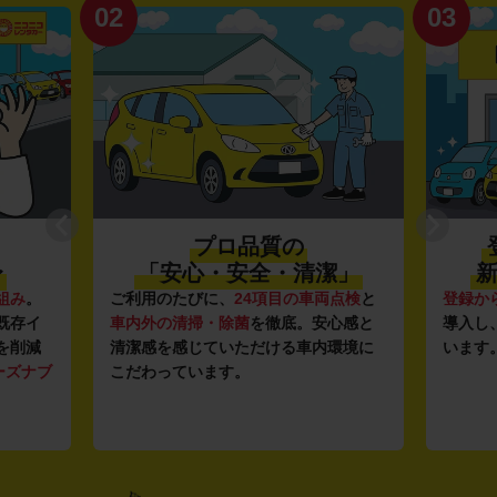
02
03
プロ品質の
〜
「安心・安全・清潔」
新
組み
。
ご利用のたびに、
24項目の車両点検
と
登録か
既存イ
車内外の清掃・除菌
を徹底。安心感と
導入し
を削減
清潔感を感じていただける車内環境に
います
ーズナブ
こだわっています。