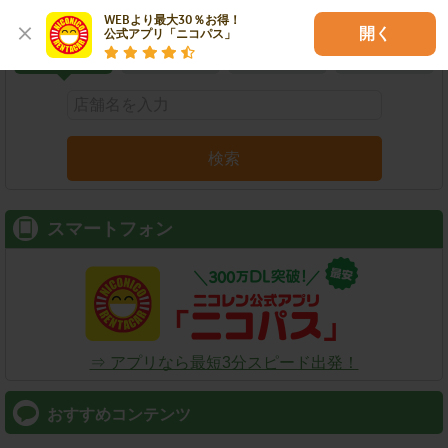
こだわり条件で検索
WEBより最大30％お得！

開く
公式アプリ「ニコパス」
店舗名
駅名
新幹線名
空港名
検索
スマートフォン
⇒ アプリなら最短3分スピード出発！
おすすめコンテンツ