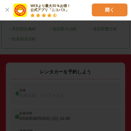
WEBより最大30％お得！

・
大府市
・
知多市
・
尾張旭市
開く
公式アプリ「ニコパス」
・
岩倉市
・
清須市
・
長久手市
・
丹羽郡扶桑町
・
海部郡大治町
・
海部郡蟹江町
・
知多郡美浜町
レンタカーを予約しよう
出発
出発店舗、エリアを入力
出発日時
2026年08月09日 (日)
16:00