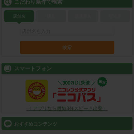
こだわり条件で検索
店舗名
駅名
新幹線名
空港名
検索
スマートフォン
⇒ アプリなら最短3分スピード出発！
おすすめコンテンツ