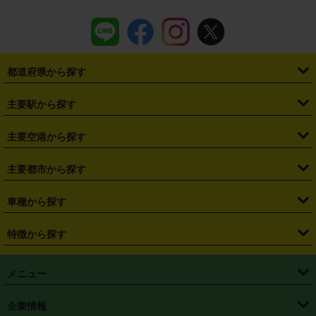
都道府県から探す
・
北海道
・
青森県
・
岩手県
・
宮城県
・
秋田県
・
山形県
主要駅から探す
・
福島県
・
東京都
・
神奈川県
・
埼玉県
・
千葉県
・
茨城県
・
札幌駅
・
仙台駅
・
新宿駅
・
池袋駅
・
渋谷駅
・
東京駅
主要空港から探す
・
栃木県
・
群馬県
・
山梨県
・
愛知県
・
静岡県
・
岐阜県
・
横浜駅
・
川崎駅
・
大宮駅
・
西船橋駅
・
柏駅
・
名古屋駅
・
新千歳空港
・
仙台空港
主要都市から探す
・
長野県
・
新潟県
・
富山県
・
石川県
・
福井県
・
大阪府
・
大阪駅
・
難波駅
・
三宮駅
・
京都駅
・
広島駅
・
博多駅
・
成田空港
・
羽田空港
・
兵庫県
・
京都府
・
滋賀県
・
和歌山県
・
奈良県
・
三重県
・
札幌市
・
仙台市
車種から探す
・
熊本駅
・
那覇空港駅
・
中部国際空港セントレア
・
関西国際空港
・
鳥取県
・
島根県
・
岡山県
・
広島県
・
山口県
・
徳島県
・
千葉市
・
さいたま市
・
軽自動車
・
コンパクトカー
・
ステーションワゴン・セダン
特徴から探す
・
大阪国際空港（伊丹空港）
・
神戸空港
・
香川県
・
愛媛県
・
高知県
・
福岡県
・
佐賀県
・
長崎県
・
横浜市
・
川崎市
・
ミニバン・ワンボックス
・
高級ミニバン・ワンボックス
・
SUV
・
岡山空港
・
徳島空港
・
ハイブリッド
・
宅配レンタカー
・
ETCカードレンタル
・
熊本県
・
大分県
・
宮崎県
・
鹿児島県
・
沖縄県
・
相模原市
・
新潟市
メニュー
・
軽トラック・商用バン
・
福岡空港
・
鹿児島空港
・
長期レンタル
・
深夜時間帯レンタル
・
免責補償プラス
・
静岡市
・
浜松市
・
・
トラック・バン
トップページ
・
はじめての方へ
・
ご利用案内
(タウンエースバン、ライトエースバン等)
企業情報
・
那覇空港
・
パーフェクト補償
・
スタッドレスタイヤ
・
直前予約
・
名古屋市
・
京都市