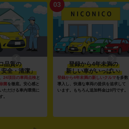
03
04
登録から4年未満の
潔」
新しい車がいっぱい♪
全
点検
と
登録から4年未満の新しいクルマ
を多数
全国47
心感と
導入し、快適な車両の提供を追求して
駅チカ
環境に
います。もちろん追加料金は0円です。
店舗で
用いた
す。