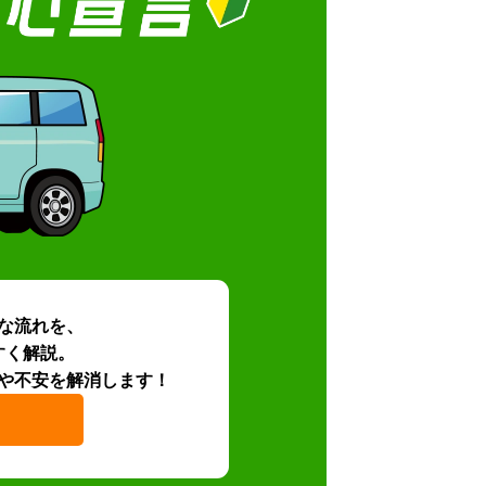
な流れを、
すく解説。
や不安を解消します！