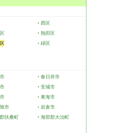
・
西区
区
・
熱田区
区
・
緑区
市
・
春日井市
市
・
安城市
市
・
東海市
旭市
・
岩倉市
郡扶桑町
・
海部郡大治町