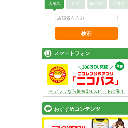
店舗名
駅名
新幹線名
空港名
検索
スマートフォン
⇒ アプリなら最短3分スピード出発！
おすすめコンテンツ