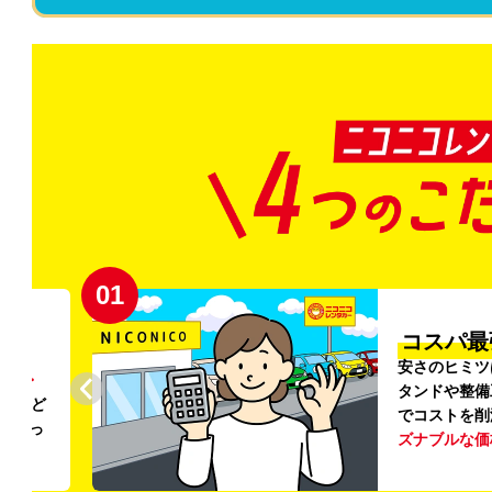
01
コスパ最
安さのヒミツ
チカ・
タンドや整備
でもど
でコストを削減
だわっ
ズナブルな価