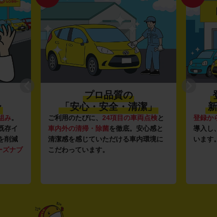
プロ品質の
〜
「安心・安全・清潔」
新
組み
。
ご利用のたびに、
24項目の車両点検
と
登録か
既存イ
車内外の清掃・除菌
を徹底。安心感と
導入し
を削減
清潔感を感じていただける車内環境に
います
ーズナブ
こだわっています。