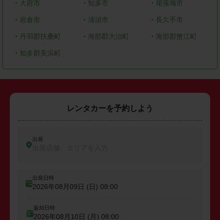
・
大府市
・
知多市
・
尾張旭市
・
岩倉市
・
清須市
・
長久手市
・
丹羽郡扶桑町
・
海部郡大治町
・
海部郡蟹江町
・
知多郡美浜町
レンタカーを予約しよう
出発
出発店舗、エリアを入力
出発日時
2026年08月09日 (日)
08:00
返却日時
2026年08月10日 (月)
08:00