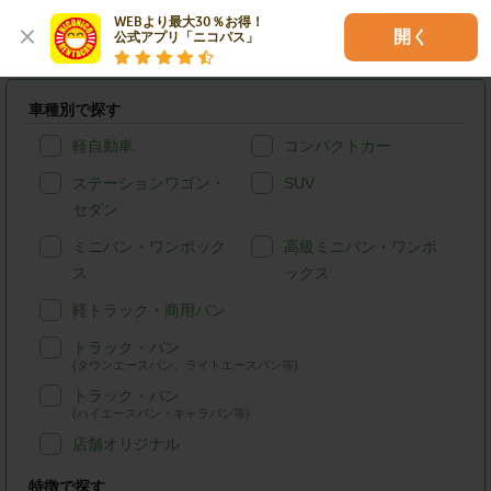
WEBより最大30％お得！

開く
公式アプリ「ニコパス」
名古屋市守山区のニコニコレンタカーを条件検索
車種別で探す
軽自動車
コンパクトカー
ステーションワゴン・
SUV
セダン
ミニバン・ワンボック
高級ミニバン・ワンボ
ス
ックス
軽トラック・商用バン
トラック・バン
(タウンエースバン、ライトエースバン等)
トラック・バン
(ハイエースバン・キャラバン等)
店舗オリジナル
特徴で探す