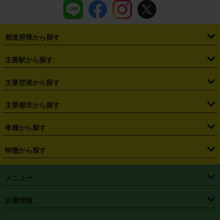
都道府県から探す
・
北海道
・
青森県
・
岩手県
・
宮城県
・
秋田県
・
山形県
主要駅から探す
・
福島県
・
東京都
・
神奈川県
・
埼玉県
・
千葉県
・
茨城県
・
札幌駅
・
仙台駅
・
新宿駅
・
池袋駅
・
渋谷駅
・
東京駅
主要空港から探す
・
栃木県
・
群馬県
・
山梨県
・
愛知県
・
静岡県
・
岐阜県
・
横浜駅
・
川崎駅
・
大宮駅
・
西船橋駅
・
柏駅
・
名古屋駅
・
新千歳空港
・
仙台空港
主要都市から探す
・
長野県
・
新潟県
・
富山県
・
石川県
・
福井県
・
大阪府
・
大阪駅
・
難波駅
・
三宮駅
・
京都駅
・
広島駅
・
博多駅
・
成田空港
・
羽田空港
・
兵庫県
・
京都府
・
滋賀県
・
和歌山県
・
奈良県
・
三重県
・
札幌市
・
仙台市
車種から探す
・
熊本駅
・
那覇空港駅
・
中部国際空港セントレア
・
関西国際空港
・
鳥取県
・
島根県
・
岡山県
・
広島県
・
山口県
・
徳島県
・
千葉市
・
さいたま市
・
軽自動車
・
コンパクトカー
・
ステーションワゴン・セダン
特徴から探す
・
大阪国際空港（伊丹空港）
・
神戸空港
・
香川県
・
愛媛県
・
高知県
・
福岡県
・
佐賀県
・
長崎県
・
横浜市
・
川崎市
・
ミニバン・ワンボックス
・
高級ミニバン・ワンボックス
・
SUV
・
岡山空港
・
徳島空港
・
ハイブリッド
・
宅配レンタカー
・
ETCカードレンタル
・
熊本県
・
大分県
・
宮崎県
・
鹿児島県
・
沖縄県
・
相模原市
・
新潟市
メニュー
・
軽トラック・商用バン
・
福岡空港
・
鹿児島空港
・
長期レンタル
・
深夜時間帯レンタル
・
免責補償プラス
・
静岡市
・
浜松市
・
・
トラック・バン
トップページ
・
はじめての方へ
・
ご利用案内
(タウンエースバン、ライトエースバン等)
企業情報
・
那覇空港
・
パーフェクト補償
・
スタッドレスタイヤ
・
直前予約
・
名古屋市
・
京都市
・
・
トラック・バン
ベストレート保証
・
予約から返却まで
・
・
店舗オリジナル
利用シーン別ガイ
(ハイエースバン・キャラバン等)
・
・
ニコパス(アプリ)
会社概要
・
ニュース
・
国際運転免許証
・
フランチャイズ募集
・
営業時間外返却サービス
・
個人情報保護