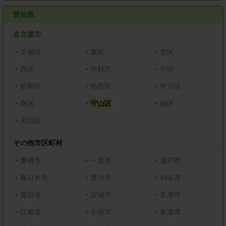
愛知県
名古屋市
・
千種区
・
東区
・
北区
・
西区
・
中村区
・
中区
・
昭和区
・
熱田区
・
中川区
・
南区
・
守山区
・
緑区
・
天白区
その他市区町村
・
豊橋市
・
一宮市
・
瀬戸市
・
春日井市
・
豊川市
・
刈谷市
・
豊田市
・
安城市
・
常滑市
・
江南市
・
小牧市
・
東海市