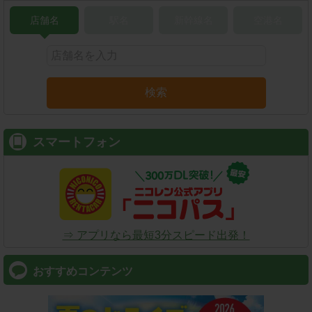
店舗名
駅名
新幹線名
空港名
検索
スマートフォン
⇒ アプリなら最短3分スピード出発！
おすすめコンテンツ