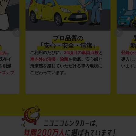
プロ品質の
〜
「安心・安全・清潔」
新
組み
。
ご利用のたびに、
24項目の車両点検
と
登録か
既存イ
車内外の清掃・除菌
を徹底。安心感と
導入し
を削減
清潔感を感じていただける車内環境に
います
ーズナブ
こだわっています。