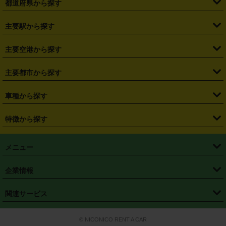
都道府県から探す
・
北海道
・
青森県
・
岩手県
・
宮城県
・
秋田県
・
山形県
主要駅から探す
・
福島県
・
東京都
・
神奈川県
・
埼玉県
・
千葉県
・
茨城県
・
札幌駅
・
仙台駅
・
新宿駅
・
池袋駅
・
渋谷駅
・
東京駅
主要空港から探す
・
栃木県
・
群馬県
・
山梨県
・
愛知県
・
静岡県
・
岐阜県
・
横浜駅
・
川崎駅
・
大宮駅
・
西船橋駅
・
柏駅
・
名古屋駅
・
新千歳空港
・
仙台空港
主要都市から探す
・
長野県
・
新潟県
・
富山県
・
石川県
・
福井県
・
大阪府
・
大阪駅
・
難波駅
・
三宮駅
・
京都駅
・
広島駅
・
博多駅
・
成田空港
・
羽田空港
・
兵庫県
・
京都府
・
滋賀県
・
和歌山県
・
奈良県
・
三重県
・
札幌市
・
仙台市
車種から探す
・
熊本駅
・
那覇空港駅
・
中部国際空港セントレア
・
関西国際空港
・
鳥取県
・
島根県
・
岡山県
・
広島県
・
山口県
・
徳島県
・
千葉市
・
さいたま市
・
軽自動車
・
コンパクトカー
・
ステーションワゴン・セダン
特徴から探す
・
大阪国際空港（伊丹空港）
・
神戸空港
・
香川県
・
愛媛県
・
高知県
・
福岡県
・
佐賀県
・
長崎県
・
横浜市
・
川崎市
・
ミニバン・ワンボックス
・
高級ミニバン・ワンボックス
・
SUV
・
岡山空港
・
徳島空港
・
ハイブリッド
・
宅配レンタカー
・
ETCカードレンタル
・
熊本県
・
大分県
・
宮崎県
・
鹿児島県
・
沖縄県
・
相模原市
・
新潟市
メニュー
・
軽トラック・商用バン
・
福岡空港
・
鹿児島空港
・
長期レンタル
・
深夜時間帯レンタル
・
免責補償プラス
・
静岡市
・
浜松市
・
・
トラック・バン
トップページ
・
はじめての方へ
・
ご利用案内
(タウンエースバン、ライトエースバン等)
企業情報
・
那覇空港
・
パーフェクト補償
・
スタッドレスタイヤ
・
直前予約
・
名古屋市
・
京都市
・
・
トラック・バン
ベストレート保証
・
予約から返却まで
・
・
店舗オリジナル
利用シーン別ガイ
(ハイエースバン・キャラバン等)
・
・
ニコパス(アプリ)
会社概要
・
ニュース
・
国際運転免許証
・
フランチャイズ募集
・
営業時間外返却サービス
・
個人情報保護
関連サービス
・
大阪市
・
堺市
ド
・
・
レッカー搬送サービス
カスタマーハラスメントに対する基本方針
・
神戸市
・
岡山市
・
・
車種・料金
カーリースなら「定額ニコノリパック」
・
店舗を探す
・
キャンペーン
© NICONICO RENT A CAR
・
特定商取引法に基づく表記
・
旅行業約款