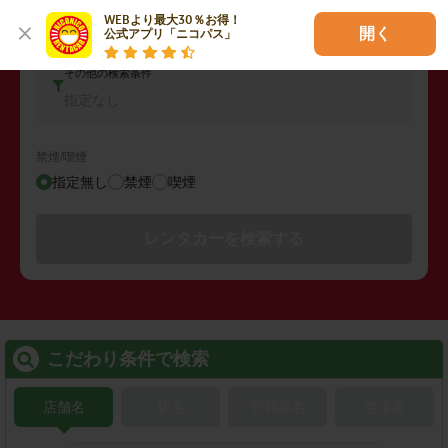
コンパクトカー
WEBより最大30％お得！

開く
公式アプリ「ニコパス」
その他の検索条件
指定なし
禁煙/喫煙
指定無し
禁煙
喫煙
レンタカーを検索する
こだわり条件で検索
店舗名
駅名
新幹線名
空港名