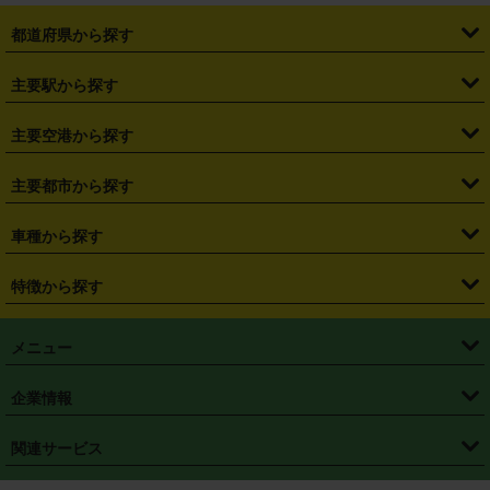
都道府県から探す
・
北海道
・
青森県
・
岩手県
・
宮城県
・
秋田県
・
山形県
主要駅から探す
・
福島県
・
東京都
・
神奈川県
・
埼玉県
・
千葉県
・
茨城県
・
札幌駅
・
仙台駅
・
新宿駅
・
池袋駅
・
渋谷駅
・
東京駅
主要空港から探す
・
栃木県
・
群馬県
・
山梨県
・
愛知県
・
静岡県
・
岐阜県
・
横浜駅
・
川崎駅
・
大宮駅
・
西船橋駅
・
柏駅
・
名古屋駅
・
新千歳空港
・
仙台空港
主要都市から探す
・
長野県
・
新潟県
・
富山県
・
石川県
・
福井県
・
大阪府
・
大阪駅
・
難波駅
・
三宮駅
・
京都駅
・
広島駅
・
博多駅
・
成田空港
・
羽田空港
・
兵庫県
・
京都府
・
滋賀県
・
和歌山県
・
奈良県
・
三重県
・
札幌市
・
仙台市
車種から探す
・
熊本駅
・
那覇空港駅
・
中部国際空港セントレア
・
関西国際空港
・
鳥取県
・
島根県
・
岡山県
・
広島県
・
山口県
・
徳島県
・
千葉市
・
さいたま市
・
軽自動車
・
コンパクトカー
・
ステーションワゴン・セダン
特徴から探す
・
大阪国際空港（伊丹空港）
・
神戸空港
・
香川県
・
愛媛県
・
高知県
・
福岡県
・
佐賀県
・
長崎県
・
横浜市
・
川崎市
・
ミニバン・ワンボックス
・
高級ミニバン・ワンボックス
・
SUV
・
岡山空港
・
徳島空港
・
ハイブリッド
・
宅配レンタカー
・
ETCカードレンタル
・
熊本県
・
大分県
・
宮崎県
・
鹿児島県
・
沖縄県
・
相模原市
・
新潟市
メニュー
・
軽トラック・商用バン
・
福岡空港
・
鹿児島空港
・
長期レンタル
・
深夜時間帯レンタル
・
免責補償プラス
・
静岡市
・
浜松市
・
・
トラック・バン
トップページ
・
はじめての方へ
・
ご利用案内
(タウンエースバン、ライトエースバン等)
企業情報
・
那覇空港
・
パーフェクト補償
・
スタッドレスタイヤ
・
直前予約
・
名古屋市
・
京都市
・
・
トラック・バン
ベストレート保証
・
予約から返却まで
・
・
店舗オリジナル
利用シーン別ガイ
(ハイエースバン・キャラバン等)
・
・
ニコパス(アプリ)
会社概要
・
ニュース
・
国際運転免許証
・
フランチャイズ募集
・
営業時間外返却サービス
・
個人情報保護
関連サービス
・
大阪市
・
堺市
ド
・
・
レッカー搬送サービス
カスタマーハラスメントに対する基本方針
・
神戸市
・
岡山市
・
・
車種・料金
カーリースなら「定額ニコノリパック」
・
店舗を探す
・
キャンペーン