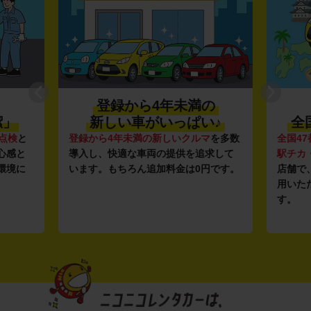
登録から4年未満の
潔」
新しい車がいっぱい♪
全
点検
と
登録から4年未満の新しいクルマ
を多数
全国47
心感と
導入し、快適な車両の提供を追求して
駅チカ
環境に
います。もちろん追加料金は0円です。
店舗で
用いた
す。