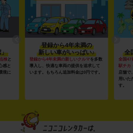
登録から4年未満の
潔」
新しい車がいっぱい♪
全
点検
と
登録から4年未満の新しいクルマ
を多数
全国47
心感と
導入し、快適な車両の提供を追求して
駅チカ
環境に
います。もちろん追加料金は0円です。
店舗で
用いた
す。