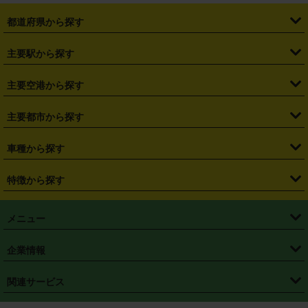
都道府県から探す
・
北海道
・
青森県
・
岩手県
・
宮城県
・
秋田県
・
山形県
主要駅から探す
・
福島県
・
東京都
・
神奈川県
・
埼玉県
・
千葉県
・
茨城県
・
札幌駅
・
仙台駅
・
新宿駅
・
池袋駅
・
渋谷駅
・
東京駅
主要空港から探す
・
栃木県
・
群馬県
・
山梨県
・
愛知県
・
静岡県
・
岐阜県
・
横浜駅
・
川崎駅
・
大宮駅
・
西船橋駅
・
柏駅
・
名古屋駅
・
新千歳空港
・
仙台空港
主要都市から探す
・
長野県
・
新潟県
・
富山県
・
石川県
・
福井県
・
大阪府
・
大阪駅
・
難波駅
・
三宮駅
・
京都駅
・
広島駅
・
博多駅
・
成田空港
・
羽田空港
・
兵庫県
・
京都府
・
滋賀県
・
和歌山県
・
奈良県
・
三重県
・
札幌市
・
仙台市
車種から探す
・
熊本駅
・
那覇空港駅
・
中部国際空港セントレア
・
関西国際空港
・
鳥取県
・
島根県
・
岡山県
・
広島県
・
山口県
・
徳島県
・
千葉市
・
さいたま市
・
軽自動車
・
コンパクトカー
・
ステーションワゴン・セダン
特徴から探す
・
大阪国際空港（伊丹空港）
・
神戸空港
・
香川県
・
愛媛県
・
高知県
・
福岡県
・
佐賀県
・
長崎県
・
横浜市
・
川崎市
・
ミニバン・ワンボックス
・
高級ミニバン・ワンボックス
・
SUV
・
岡山空港
・
徳島空港
・
ハイブリッド
・
宅配レンタカー
・
ETCカードレンタル
・
熊本県
・
大分県
・
宮崎県
・
鹿児島県
・
沖縄県
・
相模原市
・
新潟市
メニュー
・
軽トラック・商用バン
・
福岡空港
・
鹿児島空港
・
長期レンタル
・
深夜時間帯レンタル
・
免責補償プラス
・
静岡市
・
浜松市
・
・
トラック・バン
トップページ
・
はじめての方へ
・
ご利用案内
(タウンエースバン、ライトエースバン等)
企業情報
・
那覇空港
・
パーフェクト補償
・
スタッドレスタイヤ
・
直前予約
・
名古屋市
・
京都市
・
・
トラック・バン
ベストレート保証
・
予約から返却まで
・
・
店舗オリジナル
利用シーン別ガイ
(ハイエースバン・キャラバン等)
・
・
ニコパス(アプリ)
会社概要
・
ニュース
・
国際運転免許証
・
フランチャイズ募集
・
営業時間外返却サービス
・
個人情報保護
関連サービス
・
大阪市
・
堺市
ド
・
・
レッカー搬送サービス
カスタマーハラスメントに対する基本方針
・
神戸市
・
岡山市
・
・
車種・料金
カーリースなら「定額ニコノリパック」
・
店舗を探す
・
キャンペーン