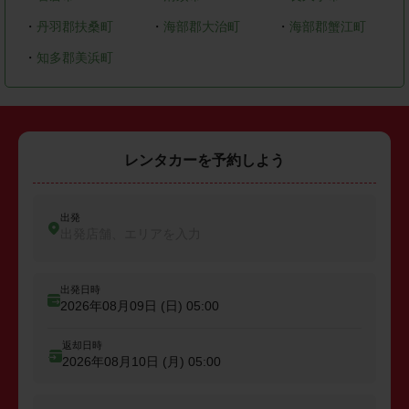
・
丹羽郡扶桑町
・
海部郡大治町
・
海部郡蟹江町
・
知多郡美浜町
レンタカーを予約しよう
出発
出発店舗、エリアを入力
出発日時
2026年08月09日 (日)
05:00
返却日時
2026年08月10日 (月)
05:00