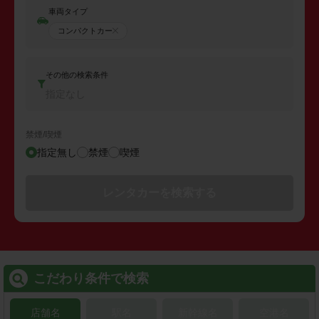
車両タイプ
コンパクトカー
その他の検索条件
指定なし
禁煙/喫煙
指定無し
禁煙
喫煙
レンタカーを検索する
こだわり条件で検索
店舗名
駅名
新幹線名
空港名