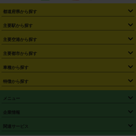
都道府県から探す
・
北海道
・
青森県
・
岩手県
・
宮城県
・
秋田県
・
山形県
主要駅から探す
・
福島県
・
東京都
・
神奈川県
・
埼玉県
・
千葉県
・
茨城県
・
札幌駅
・
仙台駅
・
新宿駅
・
池袋駅
・
渋谷駅
・
東京駅
主要空港から探す
・
栃木県
・
群馬県
・
山梨県
・
愛知県
・
静岡県
・
岐阜県
・
横浜駅
・
川崎駅
・
大宮駅
・
西船橋駅
・
柏駅
・
名古屋駅
・
新千歳空港
・
仙台空港
主要都市から探す
・
長野県
・
新潟県
・
富山県
・
石川県
・
福井県
・
大阪府
・
大阪駅
・
難波駅
・
三宮駅
・
京都駅
・
広島駅
・
博多駅
・
成田空港
・
羽田空港
・
兵庫県
・
京都府
・
滋賀県
・
和歌山県
・
奈良県
・
三重県
・
札幌市
・
仙台市
車種から探す
・
熊本駅
・
那覇空港駅
・
中部国際空港セントレア
・
関西国際空港
・
鳥取県
・
島根県
・
岡山県
・
広島県
・
山口県
・
徳島県
・
千葉市
・
さいたま市
・
軽自動車
・
コンパクトカー
・
ステーションワゴン・セダン
特徴から探す
・
大阪国際空港（伊丹空港）
・
神戸空港
・
香川県
・
愛媛県
・
高知県
・
福岡県
・
佐賀県
・
長崎県
・
横浜市
・
川崎市
・
ミニバン・ワンボックス
・
高級ミニバン・ワンボックス
・
SUV
・
岡山空港
・
徳島空港
・
ハイブリッド
・
宅配レンタカー
・
ETCカードレンタル
・
熊本県
・
大分県
・
宮崎県
・
鹿児島県
・
沖縄県
・
相模原市
・
新潟市
メニュー
・
軽トラック・商用バン
・
福岡空港
・
鹿児島空港
・
長期レンタル
・
深夜時間帯レンタル
・
免責補償プラス
・
静岡市
・
浜松市
・
・
トラック・バン
トップページ
・
はじめての方へ
・
ご利用案内
(タウンエースバン、ライトエースバン等)
企業情報
・
那覇空港
・
パーフェクト補償
・
スタッドレスタイヤ
・
直前予約
・
名古屋市
・
京都市
・
・
トラック・バン
ベストレート保証
・
予約から返却まで
・
・
店舗オリジナル
利用シーン別ガイ
(ハイエースバン・キャラバン等)
・
・
ニコパス(アプリ)
会社概要
・
ニュース
・
国際運転免許証
・
フランチャイズ募集
・
営業時間外返却サービス
・
個人情報保護
関連サービス
・
大阪市
・
堺市
ド
・
・
レッカー搬送サービス
カスタマーハラスメントに対する基本方針