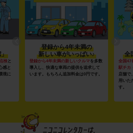
登録から4年未満の
潔」
新しい車がいっぱい♪
全
点検
と
登録から4年未満の新しいクルマ
を多数
全国47
心感と
導入し、快適な車両の提供を追求して
駅チカ
環境に
います。もちろん追加料金は0円です。
店舗で
用いた
す。