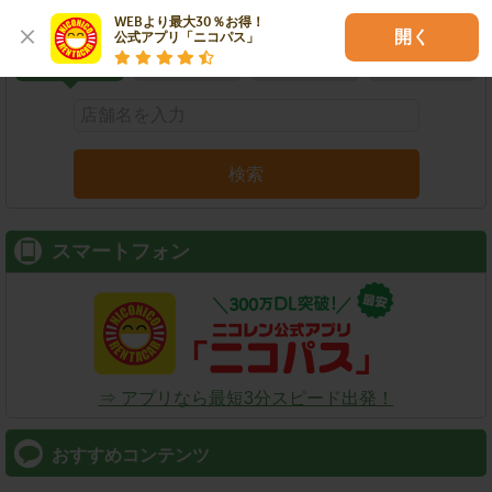
こだわり条件で検索
WEBより最大30％お得！

開く
公式アプリ「ニコパス」
店舗名
駅名
新幹線名
空港名
検索
スマートフォン
⇒ アプリなら最短3分スピード出発！
おすすめコンテンツ