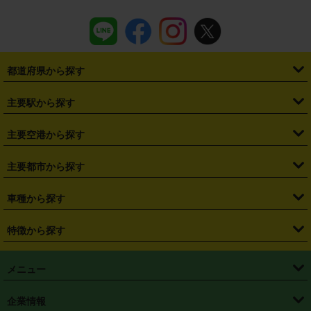
都道府県から探す
・
北海道
・
青森県
・
岩手県
・
宮城県
・
秋田県
・
山形県
主要駅から探す
・
福島県
・
東京都
・
神奈川県
・
埼玉県
・
千葉県
・
茨城県
・
札幌駅
・
仙台駅
・
新宿駅
・
池袋駅
・
渋谷駅
・
東京駅
主要空港から探す
・
栃木県
・
群馬県
・
山梨県
・
愛知県
・
静岡県
・
岐阜県
・
横浜駅
・
川崎駅
・
大宮駅
・
西船橋駅
・
柏駅
・
名古屋駅
・
新千歳空港
・
仙台空港
主要都市から探す
・
長野県
・
新潟県
・
富山県
・
石川県
・
福井県
・
大阪府
・
大阪駅
・
難波駅
・
三宮駅
・
京都駅
・
広島駅
・
博多駅
・
成田空港
・
羽田空港
・
兵庫県
・
京都府
・
滋賀県
・
和歌山県
・
奈良県
・
三重県
・
札幌市
・
仙台市
車種から探す
・
熊本駅
・
那覇空港駅
・
中部国際空港セントレア
・
関西国際空港
・
鳥取県
・
島根県
・
岡山県
・
広島県
・
山口県
・
徳島県
・
千葉市
・
さいたま市
・
軽自動車
・
コンパクトカー
・
ステーションワゴン・セダン
特徴から探す
・
大阪国際空港（伊丹空港）
・
神戸空港
・
香川県
・
愛媛県
・
高知県
・
福岡県
・
佐賀県
・
長崎県
・
横浜市
・
川崎市
・
ミニバン・ワンボックス
・
高級ミニバン・ワンボックス
・
SUV
・
岡山空港
・
徳島空港
・
ハイブリッド
・
宅配レンタカー
・
ETCカードレンタル
・
熊本県
・
大分県
・
宮崎県
・
鹿児島県
・
沖縄県
・
相模原市
・
新潟市
メニュー
・
軽トラック・商用バン
・
福岡空港
・
鹿児島空港
・
長期レンタル
・
深夜時間帯レンタル
・
免責補償プラス
・
静岡市
・
浜松市
・
・
トラック・バン
トップページ
・
はじめての方へ
・
ご利用案内
(タウンエースバン、ライトエースバン等)
企業情報
・
那覇空港
・
パーフェクト補償
・
スタッドレスタイヤ
・
直前予約
・
名古屋市
・
京都市