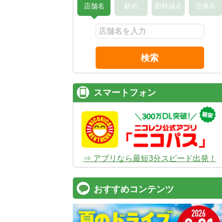
店舗名
駅名
新幹線名
空港名
検索
スマートフォン
⇒ アプリなら最短3分スピード出発！
おすすめコンテンツ