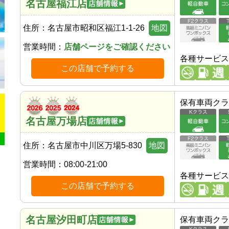
名古屋福江店
住所：
名古屋市昭和区福江1-1-26
地図
営業時間：
店舗ページをご確認ください
各種サービス
この店舗で予約する
保有車両クラ
名古屋万場店
住所：
名古屋市中川区万場5-830
地図
営業時間：
08:00-21:00
各種サービス
この店舗で予約する
名古屋汐田町店
保有車両クラ