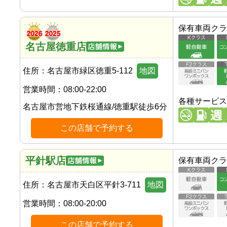
保有車両クラ
名古屋徳重店
住所：
名古屋市緑区徳重5-112
地図
営業時間：
08:00-22:00
各種サービス
名古屋市営地下鉄桜通線
/
徳重駅
徒歩
6
分
この店舗で予約する
平針駅店
保有車両クラ
住所：
名古屋市天白区平針3-711
地図
営業時間：
08:00-20:00
この店舗で予約する