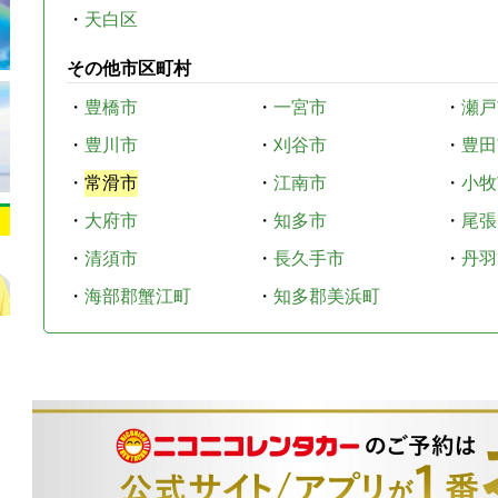
・
天白区
その他市区町村
・
豊橋市
・
一宮市
・
瀬戸
・
豊川市
・
刈谷市
・
豊田
・
常滑市
・
江南市
・
小牧
・
大府市
・
知多市
・
尾張
・
清須市
・
長久手市
・
丹羽
・
海部郡蟹江町
・
知多郡美浜町