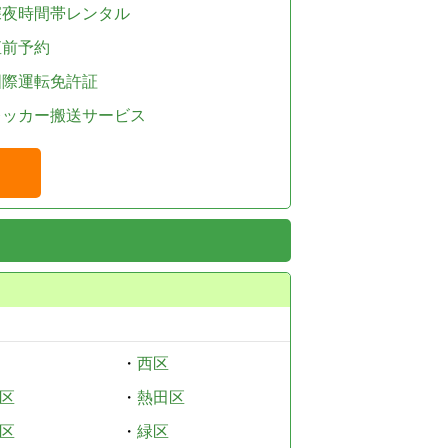
深夜時間帯レンタル
直前予約
国際運転免許証
レッカー搬送サービス
・
西区
区
・
熱田区
区
・
緑区