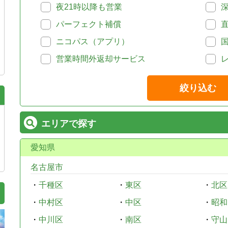
夜21時以降も営業
パーフェクト補償
ニコパス（アプリ）
営業時間外返却サービス
絞り込む
エリアで探す
愛知県
名古屋市
・
千種区
・
東区
・
北区
・
中村区
・
中区
・
昭和
・
中川区
・
南区
・
守山