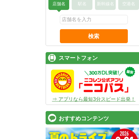
店舗名
駅名
新幹線名
空港名
検索
スマートフォン
⇒ アプリなら最短3分スピード出発！
おすすめコンテンツ