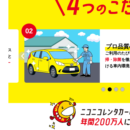
02
円〜
プロ品質
リンス
ご利用のたび
ること
掃・除菌
を徹
う
リー
ける車内環境