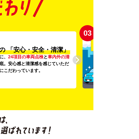
03
の
「安心・安全・清潔」
に、
24項目の車両点検
と
車内外の清
底。安心感と清潔感を感じていただ
にこだわっています。