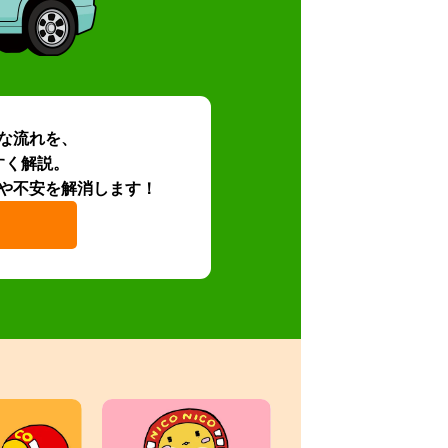
な流れを、
すく解説。
や不安を解消します！