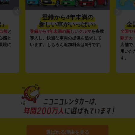
登録から4年未満の
潔」
新しい車がいっぱい♪
全
点検
と
登録から4年未満の新しいクルマ
を多数
全国47
心感と
導入し、快適な車両の提供を追求して
駅チカ
環境に
います。もちろん追加料金は0円です。
店舗で
用いた
す。
選ばれる理由を見る