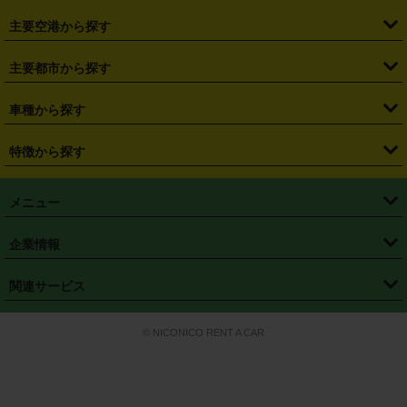
・
福島県
・
東京都
・
神奈川県
・
埼玉県
・
千葉県
・
茨城県
・
札幌駅
・
仙台駅
・
新宿駅
・
池袋駅
・
渋谷駅
・
東京駅
主要空港から探す
・
栃木県
・
群馬県
・
山梨県
・
愛知県
・
静岡県
・
岐阜県
・
横浜駅
・
川崎駅
・
大宮駅
・
西船橋駅
・
柏駅
・
名古屋駅
・
新千歳空港
・
仙台空港
主要都市から探す
・
長野県
・
新潟県
・
富山県
・
石川県
・
福井県
・
大阪府
・
大阪駅
・
難波駅
・
三宮駅
・
京都駅
・
広島駅
・
博多駅
・
成田空港
・
羽田空港
・
兵庫県
・
京都府
・
滋賀県
・
和歌山県
・
奈良県
・
三重県
・
札幌市
・
仙台市
車種から探す
・
熊本駅
・
那覇空港駅
・
中部国際空港セントレア
・
関西国際空港
・
鳥取県
・
島根県
・
岡山県
・
広島県
・
山口県
・
徳島県
・
千葉市
・
さいたま市
・
軽自動車
・
コンパクトカー
・
ステーションワゴン・セダン
特徴から探す
・
大阪国際空港（伊丹空港）
・
神戸空港
・
香川県
・
愛媛県
・
高知県
・
福岡県
・
佐賀県
・
長崎県
・
横浜市
・
川崎市
・
ミニバン・ワンボックス
・
高級ミニバン・ワンボックス
・
SUV
・
岡山空港
・
徳島空港
・
ハイブリッド
・
宅配レンタカー
・
ETCカードレンタル
・
熊本県
・
大分県
・
宮崎県
・
鹿児島県
・
沖縄県
・
相模原市
・
新潟市
メニュー
・
軽トラック・商用バン
・
福岡空港
・
鹿児島空港
・
長期レンタル
・
深夜時間帯レンタル
・
免責補償プラス
・
静岡市
・
浜松市
・
・
トラック・バン
トップページ
・
はじめての方へ
・
ご利用案内
(タウンエースバン、ライトエースバン等)
企業情報
・
那覇空港
・
パーフェクト補償
・
スタッドレスタイヤ
・
直前予約
・
名古屋市
・
京都市
・
・
トラック・バン
ベストレート保証
・
予約から返却まで
・
・
店舗オリジナル
利用シーン別ガイ
(ハイエースバン・キャラバン等)
・
・
ニコパス(アプリ)
会社概要
・
ニュース
・
国際運転免許証
・
フランチャイズ募集
・
営業時間外返却サービス
・
個人情報保護
関連サービス
・
大阪市
・
堺市
ド
・
・
レッカー搬送サービス
カスタマーハラスメントに対する基本方針
・
神戸市
・
岡山市
・
・
車種・料金
カーリースなら「定額ニコノリパック」
・
店舗を探す
・
キャンペーン
© NICONICO RENT A CAR
・
特定商取引法に基づく表記
・
旅行業約款
・
広島市
・
北九州市
・
・
会員特典
超短期カーリースの「ニコリース」
・
選ばれる理由
・
安心・安全への取
り組み
・
福岡市
・
熊本市
・
清潔・快適な車内
・
徹底した車両点検
・
新しいクルマ