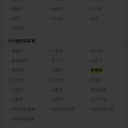
・
昭和区
・
熱田区
・
中川区
・
南区
・
守山区
・
緑区
・
天白区
その他市区町村
・
豊橋市
・
一宮市
・
瀬戸市
・
春日井市
・
豊川市
・
刈谷市
・
豊田市
・
安城市
・
常滑市
・
江南市
・
小牧市
・
東海市
・
大府市
・
知多市
・
尾張旭市
・
岩倉市
・
清須市
・
長久手市
・
丹羽郡扶桑町
・
海部郡大治町
・
海部郡蟹江町
・
知多郡美浜町