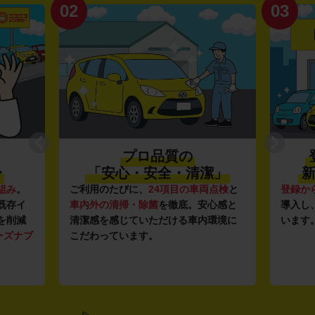
02
03
プロ品質の
〜
「安心・安全・清潔」
新
組み
。
ご利用のたびに、
24項目の車両点検
と
登録か
既存イ
車内外の清掃・除菌
を徹底。安心感と
導入し
を削減
清潔感を感じていただける車内環境に
います
ーズナブ
こだわっています。