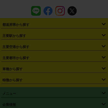
都道府県から探す
・
北海道
・
青森県
・
岩手県
・
宮城県
・
秋田県
・
山形県
主要駅から探す
・
福島県
・
東京都
・
神奈川県
・
埼玉県
・
千葉県
・
茨城県
・
札幌駅
・
仙台駅
・
新宿駅
・
池袋駅
・
渋谷駅
・
東京駅
主要空港から探す
・
栃木県
・
群馬県
・
山梨県
・
愛知県
・
静岡県
・
岐阜県
・
横浜駅
・
川崎駅
・
大宮駅
・
西船橋駅
・
柏駅
・
名古屋駅
・
新千歳空港
・
仙台空港
主要都市から探す
・
長野県
・
新潟県
・
富山県
・
石川県
・
福井県
・
大阪府
・
大阪駅
・
難波駅
・
三宮駅
・
京都駅
・
広島駅
・
博多駅
・
成田空港
・
羽田空港
・
兵庫県
・
京都府
・
滋賀県
・
和歌山県
・
奈良県
・
三重県
・
札幌市
・
仙台市
車種から探す
・
熊本駅
・
那覇空港駅
・
中部国際空港セントレア
・
関西国際空港
・
鳥取県
・
島根県
・
岡山県
・
広島県
・
山口県
・
徳島県
・
千葉市
・
さいたま市
・
軽自動車
・
コンパクトカー
・
ステーションワゴン・セダン
特徴から探す
・
大阪国際空港（伊丹空港）
・
神戸空港
・
香川県
・
愛媛県
・
高知県
・
福岡県
・
佐賀県
・
長崎県
・
横浜市
・
川崎市
・
ミニバン・ワンボックス
・
高級ミニバン・ワンボックス
・
SUV
・
岡山空港
・
徳島空港
・
ハイブリッド
・
宅配レンタカー
・
ETCカードレンタル
・
熊本県
・
大分県
・
宮崎県
・
鹿児島県
・
沖縄県
・
相模原市
・
新潟市
メニュー
・
軽トラック・商用バン
・
福岡空港
・
鹿児島空港
・
長期レンタル
・
深夜時間帯レンタル
・
免責補償プラス
・
静岡市
・
浜松市
・
・
トラック・バン
トップページ
・
はじめての方へ
・
ご利用案内
(タウンエースバン、ライトエースバン等)
企業情報
・
那覇空港
・
パーフェクト補償
・
スタッドレスタイヤ
・
直前予約
・
名古屋市
・
京都市