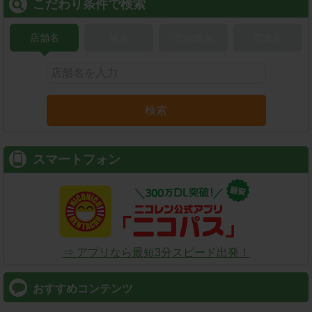
こだわり条件で検索
店舗名
駅名
新幹線名
空港名
検索
スマートフォン
⇒ アプリなら最短3分スピード出発！
おすすめコンテンツ