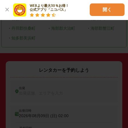
WEBより最大30％お得！

・
大府市
・
知多市
・
尾張旭市
開く
公式アプリ「ニコパス」
・
岩倉市
・
清須市
・
長久手市
・
丹羽郡扶桑町
・
海部郡大治町
・
海部郡蟹江町
・
知多郡美浜町
レンタカーを予約しよう
出発
出発店舗、エリアを入力
出発日時
2026年08月09日 (日)
02:00