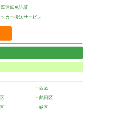
国際運転免許証
レッカー搬送サービス
・
西区
区
・
熱田区
区
・
緑区