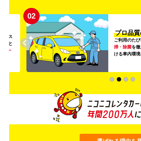
02
円〜
プロ品質
リンス
ご利用のたび
ること
掃・除菌
を徹
う
リー
ける車内環境