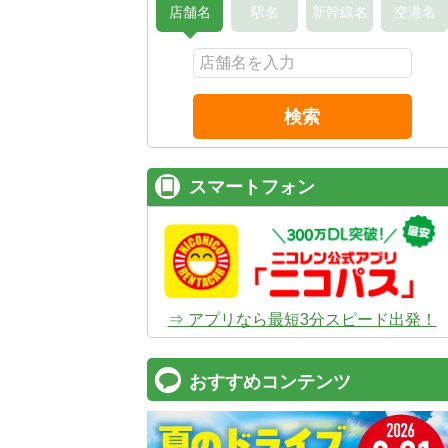
店舗名
駅名
新幹線名
空港名
検索
スマートフォン
⇒ アプリなら最短3分スピード出発！
おすすめコンテンツ