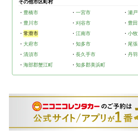
その他市区町村
・
豊橋市
・
一宮市
・
瀬戸
・
豊川市
・
刈谷市
・
豊田
・
常滑市
・
江南市
・
小牧
・
大府市
・
知多市
・
尾張
・
清須市
・
長久手市
・
丹羽
・
海部郡蟹江町
・
知多郡美浜町