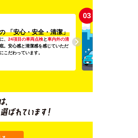
03
の
「安心・安全・清潔」
に、
24項目の車両点検
と
車内外の清
底。安心感と清潔感を感じていただ
にこだわっています。