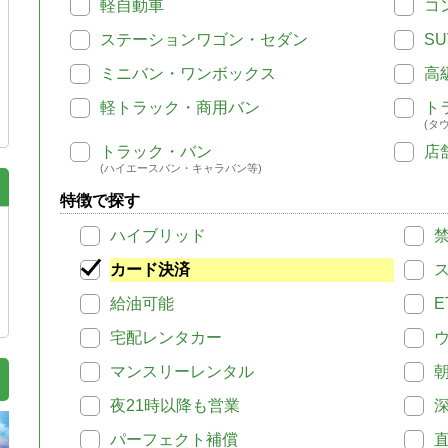
軽自動車
コ
ステーションワゴン・セダン
SU
ミニバン・ワンボックス
高
軽トラック・商用バン
ト
(タ
トラック・バン
店
(ハイエースバン・キャラバン等)
特徴で探す
ハイブリッド
カード決済
給油可能
E
宅配レンタカー
マンスリーレンタル
夜21時以降も営業
パーフェクト補償