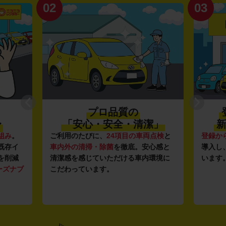
02
03
プロ品質の
〜
「安心・安全・清潔」
新
組み
。
ご利用のたびに、
24項目の車両点検
と
登録か
既存イ
車内外の清掃・除菌
を徹底。安心感と
導入し
を削減
清潔感を感じていただける車内環境に
います
ーズナブ
こだわっています。