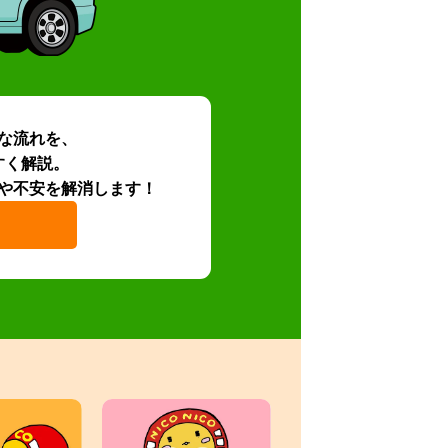
な流れを、
すく解説。
や不安を解消します！