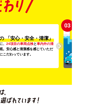
03
の
「安心・安全・清潔」
に、
24項目の車両点検
と
車内外の清
底。安心感と清潔感を感じていただ
にこだわっています。