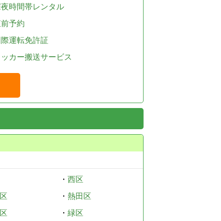
深夜時間帯レンタル
直前予約
国際運転免許証
レッカー搬送サービス
・
西区
区
・
熱田区
区
・
緑区