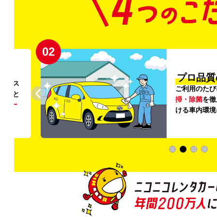
02
円〜
プロ品質
リンス
ご利用のたび
ること
掃・除菌
を徹
う
リー
ける車内環境