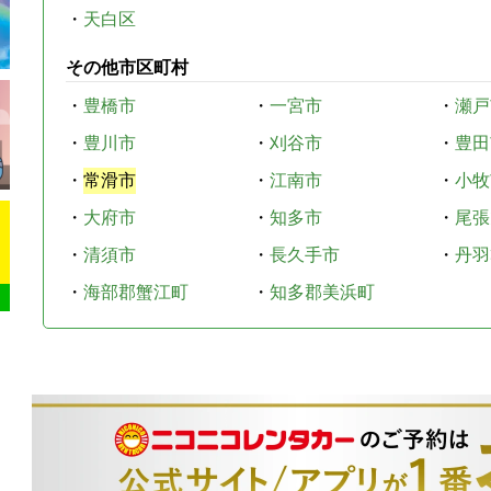
・
天白区
その他市区町村
・
豊橋市
・
一宮市
・
瀬戸
・
豊川市
・
刈谷市
・
豊田
・
常滑市
・
江南市
・
小牧
・
大府市
・
知多市
・
尾張
・
清須市
・
長久手市
・
丹羽
・
海部郡蟹江町
・
知多郡美浜町