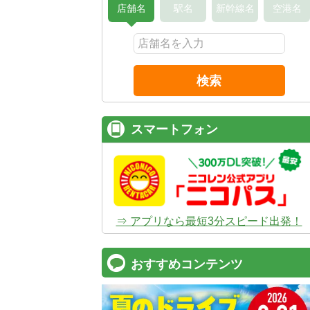
店舗名
駅名
新幹線名
空港名
検索
スマートフォン
⇒ アプリなら最短3分スピード出発！
おすすめコンテンツ