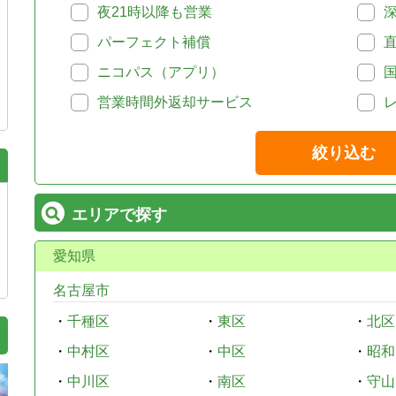
夜21時以降も営業
パーフェクト補償
ニコパス（アプリ）
営業時間外返却サービス
絞り込む
エリアで探す
愛知県
名古屋市
・
千種区
・
東区
・
北区
・
中村区
・
中区
・
昭和
・
中川区
・
南区
・
守山