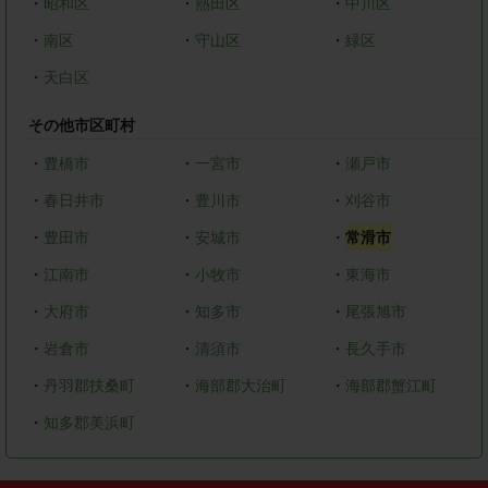
・
昭和区
・
熱田区
・
中川区
・
南区
・
守山区
・
緑区
・
天白区
その他市区町村
・
豊橋市
・
一宮市
・
瀬戸市
・
春日井市
・
豊川市
・
刈谷市
・
豊田市
・
安城市
・
常滑市
・
江南市
・
小牧市
・
東海市
・
大府市
・
知多市
・
尾張旭市
・
岩倉市
・
清須市
・
長久手市
・
丹羽郡扶桑町
・
海部郡大治町
・
海部郡蟹江町
・
知多郡美浜町