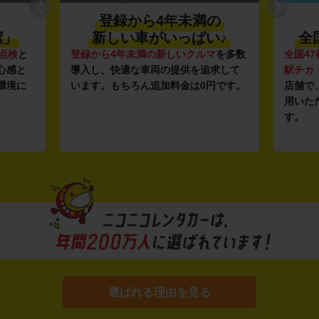
登録から4年未満の
潔」
新しい車がいっぱい♪
全
点検
と
登録から4年未満の新しいクルマ
を多数
全国47
心感と
導入し、快適な車両の提供を追求して
駅チカ
環境に
います。もちろん追加料金は0円です。
店舗で
用いた
す。
選ばれる理由を見る