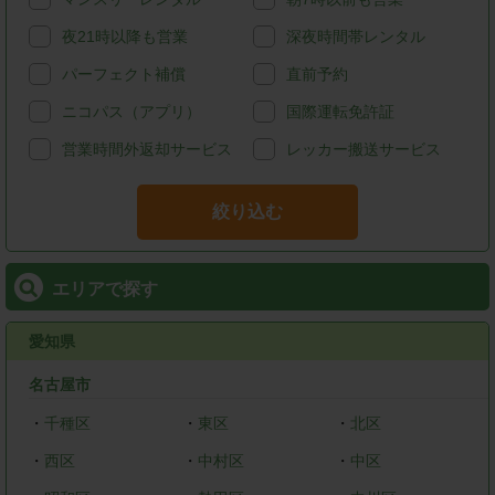
夜21時以降も営業
深夜時間帯レンタル
パーフェクト補償
直前予約
ニコパス（アプリ）
国際運転免許証
営業時間外返却サービス
レッカー搬送サービス
絞り込む
エリアで探す
愛知県
名古屋市
・
千種区
・
東区
・
北区
・
西区
・
中村区
・
中区