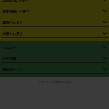
主要空港から探す
・
栃木県
・
群馬県
・
山梨県
・
愛知県
・
静岡県
・
岐阜県
・
横浜駅
・
川崎駅
・
大宮駅
・
西船橋駅
・
柏駅
・
名古屋駅
・
新千歳空港
・
仙台空港
主要都市から探す
・
長野県
・
新潟県
・
富山県
・
石川県
・
福井県
・
大阪府
・
大阪駅
・
難波駅
・
三宮駅
・
京都駅
・
広島駅
・
博多駅
・
成田空港
・
羽田空港
・
兵庫県
・
京都府
・
滋賀県
・
和歌山県
・
奈良県
・
三重県
・
札幌市
・
仙台市
車種から探す
・
熊本駅
・
那覇空港駅
・
中部国際空港セントレア
・
関西国際空港
・
鳥取県
・
島根県
・
岡山県
・
広島県
・
山口県
・
徳島県
・
千葉市
・
さいたま市
・
軽自動車
・
コンパクトカー
・
ステーションワゴン・セダン
特徴から探す
・
大阪国際空港（伊丹空港）
・
神戸空港
・
香川県
・
愛媛県
・
高知県
・
福岡県
・
佐賀県
・
長崎県
・
横浜市
・
川崎市
・
ミニバン・ワンボックス
・
高級ミニバン・ワンボックス
・
SUV
・
岡山空港
・
徳島空港
・
ハイブリッド
・
宅配レンタカー
・
ETCカードレンタル
・
熊本県
・
大分県
・
宮崎県
・
鹿児島県
・
沖縄県
・
相模原市
・
新潟市
メニュー
・
軽トラック・商用バン
・
福岡空港
・
鹿児島空港
・
長期レンタル
・
深夜時間帯レンタル
・
免責補償プラス
・
静岡市
・
浜松市
・
・
トラック・バン
トップページ
・
はじめての方へ
・
ご利用案内
(タウンエースバン、ライトエースバン等)
企業情報
・
那覇空港
・
パーフェクト補償
・
スタッドレスタイヤ
・
直前予約
・
名古屋市
・
京都市
・
・
トラック・バン
ベストレート保証
・
予約から返却まで
・
・
店舗オリジナル
利用シーン別ガイ
(ハイエースバン・キャラバン等)
・
・
ニコパス(アプリ)
会社概要
・
ニュース
・
国際運転免許証
・
フランチャイズ募集
・
営業時間外返却サービス
・
個人情報保護
関連サービス
・
大阪市
・
堺市
ド
・
・
レッカー搬送サービス
カスタマーハラスメントに対する基本方針
・
神戸市
・
岡山市
・
・
車種・料金
カーリースなら「定額ニコノリパック」
・
店舗を探す
・
キャンペーン
© NICONICO RENT A CAR
・
特定商取引法に基づく表記
・
旅行業約款
・
広島市
・
北九州市
・
・
会員特典
超短期カーリースの「ニコリース」
・
選ばれる理由
・
安心・安全への取
り組み
・
福岡市
・
熊本市
・
清潔・快適な車内
・
徹底した車両点検
・
新しいクルマ
空間