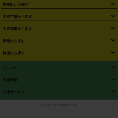
・
北海道
・
青森県
・
岩手県
・
宮城県
・
秋田県
・
山形県
主要駅から探す
・
福島県
・
東京都
・
神奈川県
・
埼玉県
・
千葉県
・
茨城県
・
札幌駅
・
仙台駅
・
新宿駅
・
池袋駅
・
渋谷駅
・
東京駅
主要空港から探す
・
栃木県
・
群馬県
・
山梨県
・
愛知県
・
静岡県
・
岐阜県
・
横浜駅
・
川崎駅
・
大宮駅
・
西船橋駅
・
柏駅
・
名古屋駅
・
新千歳空港
・
仙台空港
主要都市から探す
・
長野県
・
新潟県
・
富山県
・
石川県
・
福井県
・
大阪府
・
大阪駅
・
難波駅
・
三宮駅
・
京都駅
・
広島駅
・
博多駅
・
成田空港
・
羽田空港
・
兵庫県
・
京都府
・
滋賀県
・
和歌山県
・
奈良県
・
三重県
・
札幌市
・
仙台市
車種から探す
・
熊本駅
・
那覇空港駅
・
中部国際空港セントレア
・
関西国際空港
・
鳥取県
・
島根県
・
岡山県
・
広島県
・
山口県
・
徳島県
・
千葉市
・
さいたま市
・
軽自動車
・
コンパクトカー
・
ステーションワゴン・セダン
特徴から探す
・
大阪国際空港（伊丹空港）
・
神戸空港
・
香川県
・
愛媛県
・
高知県
・
福岡県
・
佐賀県
・
長崎県
・
横浜市
・
川崎市
・
ミニバン・ワンボックス
・
高級ミニバン・ワンボックス
・
SUV
・
岡山空港
・
徳島空港
・
ハイブリッド
・
宅配レンタカー
・
ETCカードレンタル
・
熊本県
・
大分県
・
宮崎県
・
鹿児島県
・
沖縄県
・
相模原市
・
新潟市
メニュー
・
軽トラック・商用バン
・
福岡空港
・
鹿児島空港
・
長期レンタル
・
深夜時間帯レンタル
・
免責補償プラス
・
静岡市
・
浜松市
・
・
トラック・バン
トップページ
・
はじめての方へ
・
ご利用案内
(タウンエースバン、ライトエースバン等)
企業情報
・
那覇空港
・
パーフェクト補償
・
スタッドレスタイヤ
・
直前予約
・
名古屋市
・
京都市
・
・
トラック・バン
ベストレート保証
・
予約から返却まで
・
・
店舗オリジナル
利用シーン別ガイ
(ハイエースバン・キャラバン等)
・
・
ニコパス(アプリ)
会社概要
・
ニュース
・
国際運転免許証
・
フランチャイズ募集
・
営業時間外返却サービス
・
個人情報保護
関連サービス
・
大阪市
・
堺市
ド
・
・
レッカー搬送サービス
カスタマーハラスメントに対する基本方針
・
神戸市
・
岡山市
・
・
車種・料金
カーリースなら「定額ニコノリパック」
・
店舗を探す
・
キャンペーン
© NICONICO RENT A CAR
・
特定商取引法に基づく表記
・
旅行業約款
・
広島市
・
北九州市
・
・
会員特典
超短期カーリースの「ニコリース」
・
選ばれる理由
・
安心・安全への取
り組み