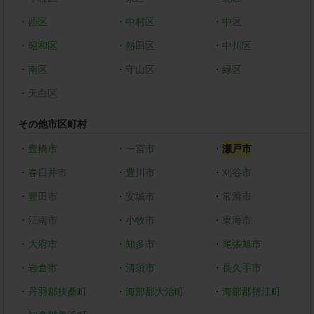
・
西区
・
中村区
・
中区
・
昭和区
・
熱田区
・
中川区
・
南区
・
守山区
・
緑区
・
天白区
その他市区町村
・
豊橋市
・
一宮市
・
瀬戸市
・
春日井市
・
豊川市
・
刈谷市
・
豊田市
・
安城市
・
常滑市
・
江南市
・
小牧市
・
東海市
・
大府市
・
知多市
・
尾張旭市
・
岩倉市
・
清須市
・
長久手市
・
丹羽郡扶桑町
・
海部郡大治町
・
海部郡蟹江町