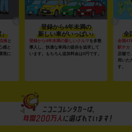
登録から4年未満の
潔」
新しい車がいっぱい♪
全
点検
と
登録から4年未満の新しいクルマ
を多数
全国47
心感と
導入し、快適な車両の提供を追求して
駅チカ
環境に
います。もちろん追加料金は0円です。
店舗で
用いた
す。