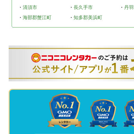
・
清須市
・
長久手市
・
丹羽
・
海部郡蟹江町
・
知多郡美浜町