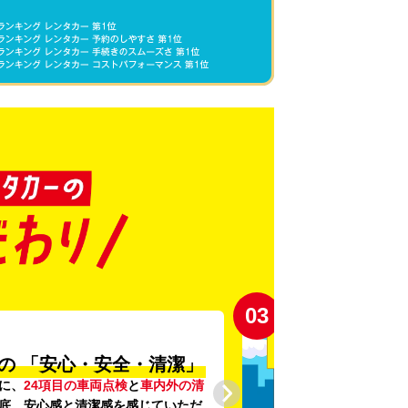
03
の
「安心・安全・清潔」
に、
24項目の車両点検
と
車内外の清
底。安心感と清潔感を感じていただ