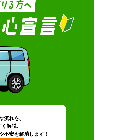
な流れを、
すく解説。
や不安を解消します！