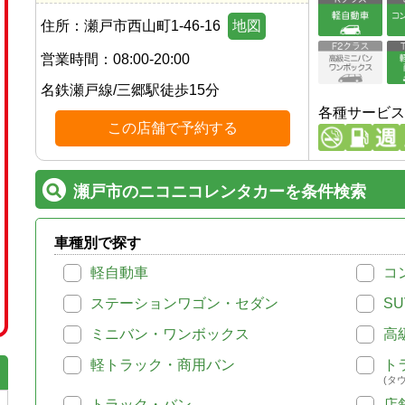
住所：
瀬戸市西山町1-46-16
地図
営業時間：
08:00-20:00
名鉄瀬戸線
/
三郷駅
徒歩
15
分
各種サービス
この店舗で予約する
瀬戸市のニコニコレンタカーを条件検索
車種別で探す
軽自動車
コ
ステーションワゴン・セダン
SU
ミニバン・ワンボックス
高
軽トラック・商用バン
ト
(タ
トラック・バン
店