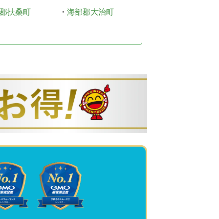
郡扶桑町
・
海部郡大治町