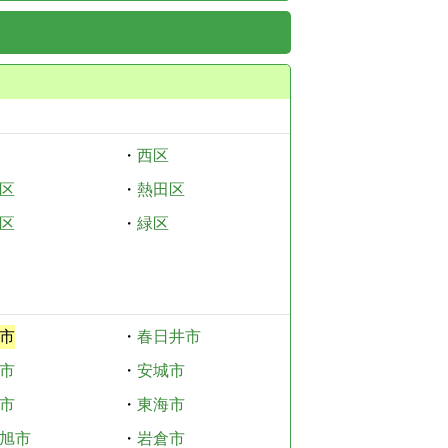
・
西区
区
・
熱田区
区
・
緑区
市
・
春日井市
市
・
安城市
市
・
東海市
旭市
・
岩倉市