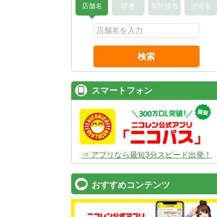
店舗名
駅名
新幹線名
空港名
検索
スマートフォン
⇒ アプリなら最短3分スピード出発！
おすすめコンテンツ