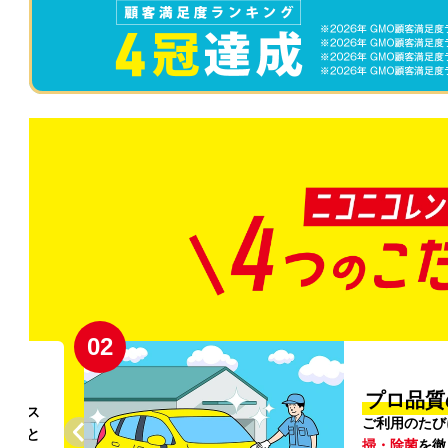
02
円〜
プロ品質
リンス
ご利用のたび
ること
掃・除菌
を徹