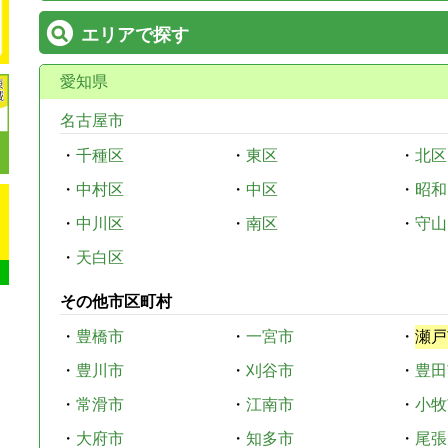
エリアで探す
愛知県
名古屋市
・
千種区
・
東区
・
北区
・
中村区
・
中区
・
昭和
・
中川区
・
南区
・
守山
・
天白区
その他市区町村
・
豊橋市
・
一宮市
・
瀬戸
・
豊川市
・
刈谷市
・
豊田
・
常滑市
・
江南市
・
小牧
・
大府市
・
知多市
・
尾張