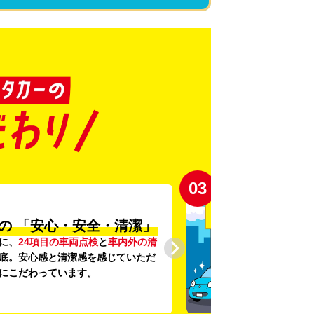
03
の
「安心・安全・清潔」
に、
24項目の車両点検
と
車内外の清
底。安心感と清潔感を感じていただ
にこだわっています。