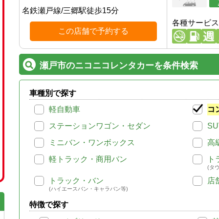
名鉄瀬戸線
/
三郷駅
徒歩
15
分
各種サービス
この店舗で予約する
瀬戸市のニコニコレンタカーを条件検索
車種別で探す
軽自動車
コ
ステーションワゴン・セダン
SU
ミニバン・ワンボックス
高
軽トラック・商用バン
ト
(タ
トラック・バン
店
(ハイエースバン・キャラバン等)
特徴で探す