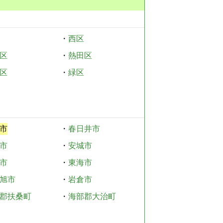
・
西区
区
・
熱田区
区
・
緑区
市
・
春日井市
市
・
安城市
市
・
東海市
旭市
・
岩倉市
郡扶桑町
・
海部郡大治町