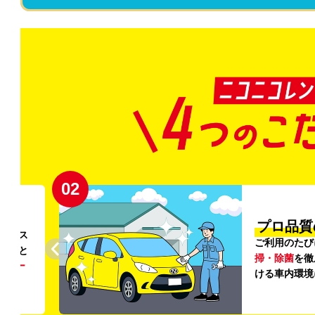
02
円〜
プロ品質
リンス
ご利用のたび
ること
掃・除菌
を徹
う
リー
ける車内環境