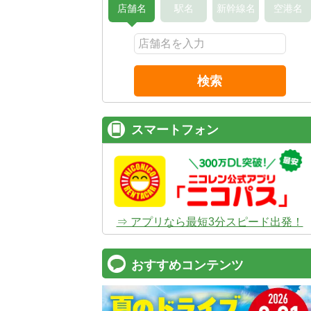
店舗名
駅名
新幹線名
空港名
検索
スマートフォン
⇒ アプリなら最短3分スピード出発！
おすすめコンテンツ