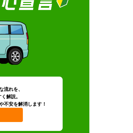
な流れを、
すく解説。
や不安を解消します！