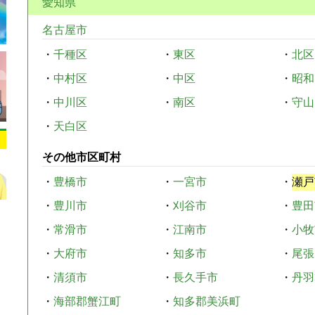
愛知県
名古屋市
・
千種区
・
東区
・
北区
・
中村区
・
中区
・
昭和
・
中川区
・
南区
・
守山
・
天白区
その他市区町村
・
豊橋市
・
一宮市
・
瀬戸
・
豊川市
・
刈谷市
・
豊田
・
常滑市
・
江南市
・
小牧
・
大府市
・
知多市
・
尾張
・
清須市
・
長久手市
・
丹羽
・
海部郡蟹江町
・
知多郡美浜町