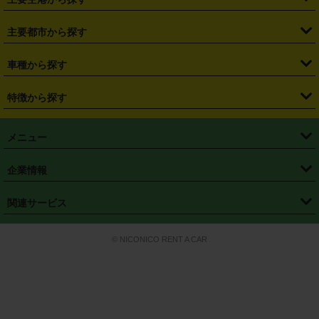
・
栃木県
・
群馬県
・
山梨県
・
愛知県
・
静岡県
・
岐阜県
・
横浜駅
・
川崎駅
・
大宮駅
・
西船橋駅
・
柏駅
・
名古屋駅
・
新千歳空港
・
仙台空港
主要都市から探す
・
長野県
・
新潟県
・
富山県
・
石川県
・
福井県
・
大阪府
・
大阪駅
・
難波駅
・
三宮駅
・
京都駅
・
広島駅
・
博多駅
・
成田空港
・
羽田空港
・
兵庫県
・
京都府
・
滋賀県
・
和歌山県
・
奈良県
・
三重県
・
札幌市
・
仙台市
車種から探す
・
熊本駅
・
那覇空港駅
・
中部国際空港セントレア
・
関西国際空港
・
鳥取県
・
島根県
・
岡山県
・
広島県
・
山口県
・
徳島県
・
千葉市
・
さいたま市
・
軽自動車
・
コンパクトカー
・
ステーションワゴン・セダン
特徴から探す
・
大阪国際空港（伊丹空港）
・
神戸空港
・
香川県
・
愛媛県
・
高知県
・
福岡県
・
佐賀県
・
長崎県
・
横浜市
・
川崎市
・
ミニバン・ワンボックス
・
高級ミニバン・ワンボックス
・
SUV
・
岡山空港
・
徳島空港
・
ハイブリッド
・
宅配レンタカー
・
ETCカードレンタル
・
熊本県
・
大分県
・
宮崎県
・
鹿児島県
・
沖縄県
・
相模原市
・
新潟市
メニュー
・
軽トラック・商用バン
・
福岡空港
・
鹿児島空港
・
長期レンタル
・
深夜時間帯レンタル
・
免責補償プラス
・
静岡市
・
浜松市
・
・
トラック・バン
トップページ
・
はじめての方へ
・
ご利用案内
(タウンエースバン、ライトエースバン等)
企業情報
・
那覇空港
・
パーフェクト補償
・
スタッドレスタイヤ
・
直前予約
・
名古屋市
・
京都市
・
・
トラック・バン
ベストレート保証
・
予約から返却まで
・
・
店舗オリジナル
利用シーン別ガイ
(ハイエースバン・キャラバン等)
・
・
ニコパス(アプリ)
会社概要
・
ニュース
・
国際運転免許証
・
フランチャイズ募集
・
営業時間外返却サービス
・
個人情報保護
関連サービス
・
大阪市
・
堺市
ド
・
・
レッカー搬送サービス
カスタマーハラスメントに対する基本方針
・
神戸市
・
岡山市
・
・
車種・料金
カーリースなら「定額ニコノリパック」
・
店舗を探す
・
キャンペーン
© NICONICO RENT A CAR
・
特定商取引法に基づく表記
・
旅行業約款
・
広島市
・
北九州市
・
・
会員特典
超短期カーリースの「ニコリース」
・
選ばれる理由
・
安心・安全への取
り組み
・
福岡市
・
熊本市
・
清潔・快適な車内
・
徹底した車両点検
・
新しいクルマ
空間