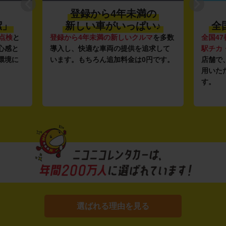
登録から4年未満の
潔」
新しい車がいっぱい♪
全
点検
と
登録から4年未満の新しいクルマ
を多数
全国47
心感と
導入し、快適な車両の提供を追求して
駅チカ
環境に
います。もちろん追加料金は0円です。
店舗で
用いた
す。
選ばれる理由を見る