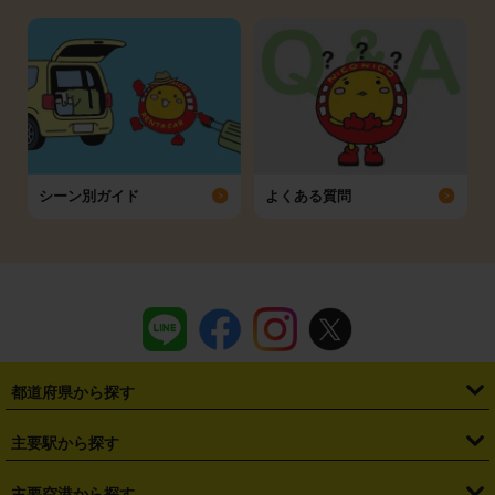
シーン別ガイド
よくある質問
都道府県から探す
・
北海道
・
青森県
・
岩手県
・
宮城県
・
秋田県
・
山形県
主要駅から探す
・
福島県
・
東京都
・
神奈川県
・
埼玉県
・
千葉県
・
茨城県
・
札幌駅
・
仙台駅
・
新宿駅
・
池袋駅
・
渋谷駅
・
東京駅
主要空港から探す