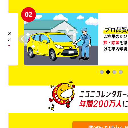
02
円〜
プロ品質
リンス
ご利用のたび
ること
掃・除菌
を徹
う
リー
ける車内環境