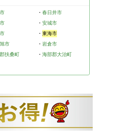
市
・
春日井市
市
・
安城市
市
・
東海市
旭市
・
岩倉市
郡扶桑町
・
海部郡大治町