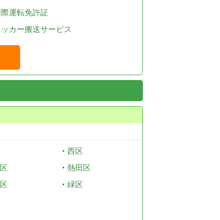
国際運転免許証
レッカー搬送サービス
・
西区
区
・
熱田区
区
・
緑区