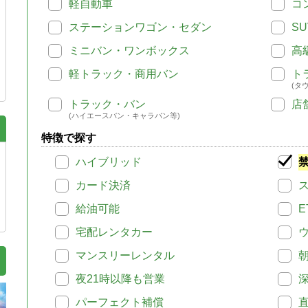
軽自動車
コ
ステーションワゴン・セダン
SU
ミニバン・ワンボックス
高
軽トラック・商用バン
ト
(タ
トラック・バン
店
(ハイエースバン・キャラバン等)
特徴で探す
ハイブリッド
カード決済
給油可能
E
宅配レンタカー
マンスリーレンタル
夜21時以降も営業
パーフェクト補償