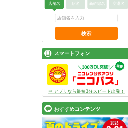
店舗名
駅名
新幹線名
空港名
検索
スマートフォン
⇒ アプリなら最短3分スピード出発！
おすすめコンテンツ