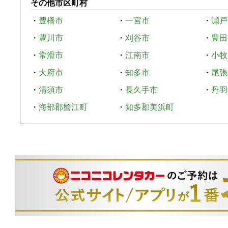
その他市区町村
・
豊橋市
・
一宮市
・
瀬戸
・
豊川市
・
刈谷市
・
豊田
・
常滑市
・
江南市
・
小牧
・
大府市
・
知多市
・
尾張
・
清須市
・
長久手市
・
丹羽
・
海部郡蟹江町
・
知多郡美浜町