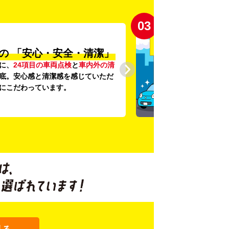
03
の
「安心・安全・清潔」
に、
24項目の車両点検
と
車内外の清
底。安心感と清潔感を感じていただ
にこだわっています。