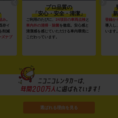
プロ品質の
〜
「安心・安全・清潔」
新
組み
。
ご利用のたびに、
24項目の車両点検
と
登録か
既存イ
車内外の清掃・除菌
を徹底。安心感と
導入し
を削減
清潔感を感じていただける車内環境に
います
ーズナブ
こだわっています。
選ばれる理由を見る