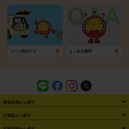
シーン別ガイド
よくある質問
都道府県から探す
・
北海道
・
青森県
・
岩手県
・
宮城県
・
秋田県
・
山形県
主要駅から探す
・
福島県
・
東京都
・
神奈川県
・
埼玉県
・
千葉県
・
茨城県
・
札幌駅
・
仙台駅
・
新宿駅
・
池袋駅
・
渋谷駅
・
東京駅
主要空港から探す