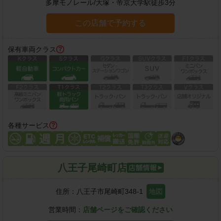
多摩モノレール
/
大塚・帝京大学駅
徒歩
3
分
この店舗で予約する
保有車両クラス
各種サービス
八王子尾崎町店
住所：
八王子市尾崎町348-1
地図
営業時間：
店舗ページをご確認ください