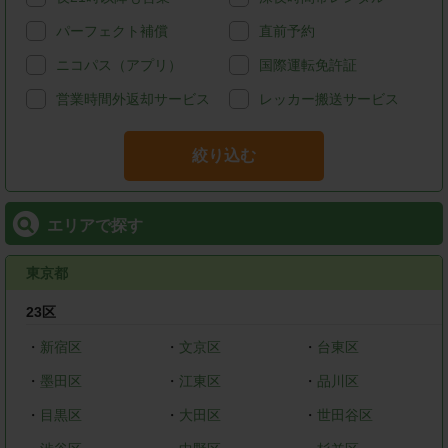
パーフェクト補償
直前予約
ニコパス（アプリ）
国際運転免許証
営業時間外返却サービス
レッカー搬送サービス
絞り込む
エリアで探す
東京都
23区
・
新宿区
・
文京区
・
台東区
・
墨田区
・
江東区
・
品川区
・
目黒区
・
大田区
・
世田谷区