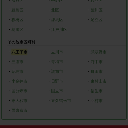
・
渋谷区
・
中野区
・
杉並区
・
豊島区
・
北区
・
荒川区
・
板橋区
・
練馬区
・
足立区
・
葛飾区
・
江戸川区
その他市区町村
・
八王子市
・
立川市
・
武蔵野市
・
三鷹市
・
青梅市
・
府中市
・
昭島市
・
調布市
・
町田市
・
小金井市
・
日野市
・
東村山市
・
国分寺市
・
国立市
・
福生市
・
東大和市
・
東久留米市
・
羽村市
・
西東京市