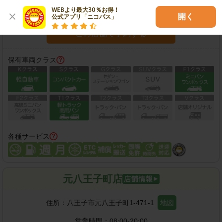
WEBより最大30％お得！

営業時間：
08:00-20:00
開く
公式アプリ「ニコパス」
この店舗で予約する
保有車両クラス
各種サービス
元八王子町店
住所：
八王子市元八王子町1-471-1
地図
営業時間：
08:00-20:00