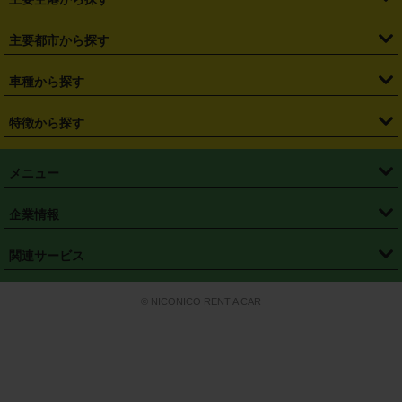
・
栃木県
・
群馬県
・
山梨県
・
愛知県
・
静岡県
・
岐阜県
・
横浜駅
・
川崎駅
・
大宮駅
・
西船橋駅
・
柏駅
・
名古屋駅
・
新千歳空港
・
仙台空港
主要都市から探す
・
長野県
・
新潟県
・
富山県
・
石川県
・
福井県
・
大阪府
・
大阪駅
・
難波駅
・
三宮駅
・
京都駅
・
広島駅
・
博多駅
・
成田空港
・
羽田空港
・
兵庫県
・
京都府
・
滋賀県
・
和歌山県
・
奈良県
・
三重県
・
札幌市
・
仙台市
車種から探す
・
熊本駅
・
那覇空港駅
・
中部国際空港セントレア
・
関西国際空港
・
鳥取県
・
島根県
・
岡山県
・
広島県
・
山口県
・
徳島県
・
千葉市
・
さいたま市
・
軽自動車
・
コンパクトカー
・
ステーションワゴン・セダン
特徴から探す
・
大阪国際空港（伊丹空港）
・
神戸空港
・
香川県
・
愛媛県
・
高知県
・
福岡県
・
佐賀県
・
長崎県
・
横浜市
・
川崎市
・
ミニバン・ワンボックス
・
高級ミニバン・ワンボックス
・
SUV
・
岡山空港
・
徳島空港
・
ハイブリッド
・
宅配レンタカー
・
ETCカードレンタル
・
熊本県
・
大分県
・
宮崎県
・
鹿児島県
・
沖縄県
・
相模原市
・
新潟市
メニュー
・
軽トラック・商用バン
・
福岡空港
・
鹿児島空港
・
長期レンタル
・
深夜時間帯レンタル
・
免責補償プラス
・
静岡市
・
浜松市
・
・
トラック・バン
トップページ
・
はじめての方へ
・
ご利用案内
(タウンエースバン、ライトエースバン等)
企業情報
・
那覇空港
・
パーフェクト補償
・
スタッドレスタイヤ
・
直前予約
・
名古屋市
・
京都市
・
・
トラック・バン
ベストレート保証
・
予約から返却まで
・
・
店舗オリジナル
利用シーン別ガイ
(ハイエースバン・キャラバン等)
・
・
ニコパス(アプリ)
会社概要
・
ニュース
・
国際運転免許証
・
フランチャイズ募集
・
営業時間外返却サービス
・
個人情報保護
関連サービス
・
大阪市
・
堺市
ド
・
・
レッカー搬送サービス
カスタマーハラスメントに対する基本方針
・
神戸市
・
岡山市
・
・
車種・料金
カーリースなら「定額ニコノリパック」
・
店舗を探す
・
キャンペーン
© NICONICO RENT A CAR
・
特定商取引法に基づく表記
・
旅行業約款
・
広島市
・
北九州市
・
・
会員特典
超短期カーリースの「ニコリース」
・
選ばれる理由
・
安心・安全への取
り組み
・
福岡市
・
熊本市
・
清潔・快適な車内
・
徹底した車両点検
・
新しいクルマ
空間