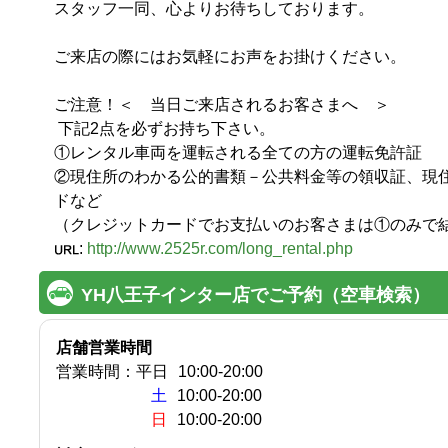
スタッフ一同、心よりお待ちしております。

ご来店の際にはお気軽にお声をお掛けください。

ご注意！＜　当日ご来店されるお客さまへ　＞

 下記2点を必ずお持ち下さい。

①レンタル車両を運転される全ての方の運転免許証

②現住所のわかる公的書類－公共料金等の領収証、現
ドなど

（クレジットカードでお支払いのお客さまは①のみで
:
http://www.2525r.com/long_rental.php
YH八王子インター店でご予約（空車検索）
店舗営業時間
営業時間：
平日
10:00
-
20:00
土
10:00-20:00
日
10:00-20:00