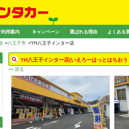
ご利用案内
キャンペーン
選ばれる理由
よくある
都
>
八王子市
>
YH八王子インター店
YH八王子インター店
(いえろーはっとはちおう
<< 戻る