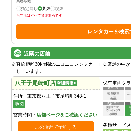
禁煙/喫煙
指定無し
禁煙
喫煙
※
当店はすべて禁煙車両です
レンタカーを検索
近隣の店舗
※
直線距離30km圏のニコニコレンタカーＦＣ店舗の中
しています。
八王子尾崎町店
保有車両クラ
住所：
東京都八王子市尾崎町348-1
地図
営業時間：
店舗ページをご確認ください
各種サービス
この店舗で予約する