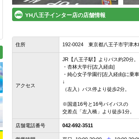
YH八王子インター店の店舗情報
住所
192-0024
東京都八王子市宇津木町7
JR【八王子駅】よりバス約20分。

・杏林大学行[左入経由]

・純心女子学園行[左入経由]に乗車。
↓

アクセス
（左入）バス停より徒歩2分。

※国道16号と16号バイパスの

店舗電話番号
042-692-3511