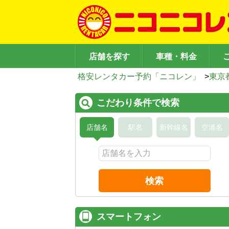
店舗を探す
車種・料金
格安レンタカー予約「ニコレン」
>
東京
こだわり条件で検索
店舗名
駅名
新幹線名
空港名
検索
スマートフォン