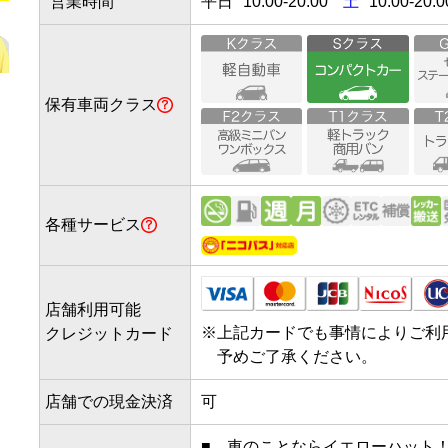
営業時間
平日
10:00
-
20:00
土
10:00-20:0
保有車両クラス
各種サービス
店舗利用可能
※
上記カードでも事情によりご利
クレジットカード
予めご了承ください。
店舗での現金決済
可
■　車のことならイエローハット！