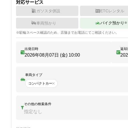
対応サービス
ガソスタ併設
ETCレンタル
バイク預かり
車両預かり
※
※
駐輪
スペース確認のため、店舗までお電話にてご相談ください。
出発日時
返却
2026年08月07日 (金)
10:00
20
車両タイプ
コンパクトカー
その他の検索条件
指定なし