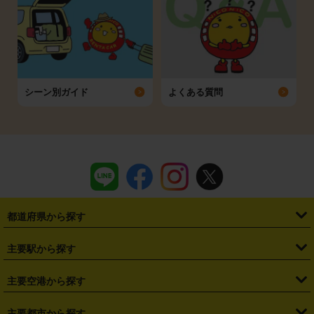
シーン別ガイド
よくある質問
都道府県から探す
・
北海道
・
青森県
・
岩手県
・
宮城県
・
秋田県
・
山形県
主要駅から探す
・
福島県
・
東京都
・
神奈川県
・
埼玉県
・
千葉県
・
茨城県
・
札幌駅
・
仙台駅
・
新宿駅
・
池袋駅
・
渋谷駅
・
東京駅
主要空港から探す
・
栃木県
・
群馬県
・
山梨県
・
愛知県
・
静岡県
・
岐阜県
・
横浜駅
・
川崎駅
・
大宮駅
・
西船橋駅
・
柏駅
・
名古屋駅
・
新千歳空港
・
仙台空港
主要都市から探す
・
長野県
・
新潟県
・
富山県
・
石川県
・
福井県
・
大阪府