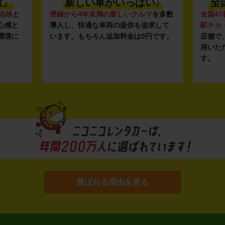
潔」
新しい車がいっぱい♪
全
点検
と
登録から4年未満の新しいクルマ
を多数
全国47
心感と
導入し、快適な車両の提供を追求して
駅チカ
環境に
います。もちろん追加料金は0円です。
店舗で
用いた
す。
選ばれる理由を見る