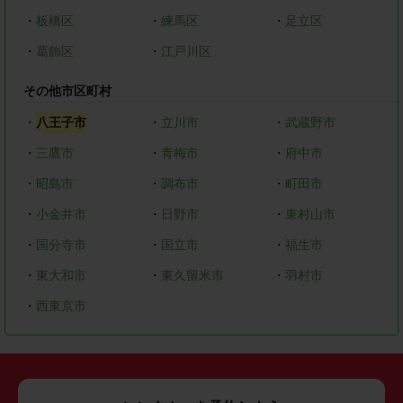
・
板橋区
・
練馬区
・
足立区
・
葛飾区
・
江戸川区
その他市区町村
・
八王子市
・
立川市
・
武蔵野市
・
三鷹市
・
青梅市
・
府中市
・
昭島市
・
調布市
・
町田市
・
小金井市
・
日野市
・
東村山市
・
国分寺市
・
国立市
・
福生市
・
東大和市
・
東久留米市
・
羽村市
・
西東京市