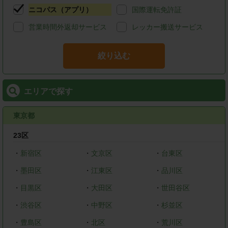
ニコパス（アプリ）
国際運転免許証
営業時間外返却サービス
レッカー搬送サービス
絞り込む
エリアで探す
東京都
23区
・
新宿区
・
文京区
・
台東区
・
墨田区
・
江東区
・
品川区
・
目黒区
・
大田区
・
世田谷区
・
渋谷区
・
中野区
・
杉並区
・
豊島区
・
北区
・
荒川区