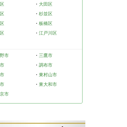
区
・
大田区
区
・
杉並区
区
・
板橋区
区
・
江戸川区
野市
・
三鷹市
市
・
調布市
市
・
東村山市
市
・
東大和市
京市