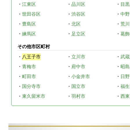
・
江東区
・
品川区
・
目黒
・
世田谷区
・
渋谷区
・
中野
・
豊島区
・
北区
・
荒川
・
練馬区
・
足立区
・
葛飾
その他市区町村
・
八王子市
・
立川市
・
武蔵
・
青梅市
・
府中市
・
昭島
・
町田市
・
小金井市
・
日野
・
国分寺市
・
国立市
・
福生
・
東久留米市
・
羽村市
・
西東