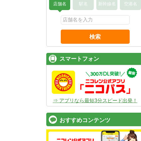
店舗名
駅名
新幹線名
空港名
検索
スマートフォン
⇒ アプリなら最短3分スピード出発！
おすすめコンテンツ