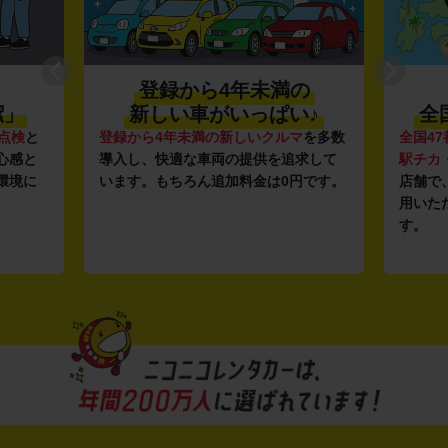
登録から4年未満の
潔」
新しい車がいっぱい♪
全
点検
と
登録から4年未満の新しいクルマ
を多数
全国47
心感と
導入し、快適な車両の提供を追求して
駅チカ
環境に
います。もちろん追加料金は0円です。
店舗で
用いた
す。