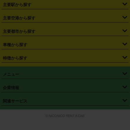
・
北海道
・
青森県
・
岩手県
・
宮城県
・
秋田県
・
山形県
主要駅から探す
・
福島県
・
東京都
・
神奈川県
・
埼玉県
・
千葉県
・
茨城県
・
札幌駅
・
仙台駅
・
新宿駅
・
池袋駅
・
渋谷駅
・
東京駅
主要空港から探す
・
栃木県
・
群馬県
・
山梨県
・
愛知県
・
静岡県
・
岐阜県
・
横浜駅
・
川崎駅
・
大宮駅
・
西船橋駅
・
柏駅
・
名古屋駅
・
新千歳空港
・
仙台空港
主要都市から探す
・
長野県
・
新潟県
・
富山県
・
石川県
・
福井県
・
大阪府
・
大阪駅
・
難波駅
・
三宮駅
・
京都駅
・
広島駅
・
博多駅
・
成田空港
・
羽田空港
・
兵庫県
・
京都府
・
滋賀県
・
和歌山県
・
奈良県
・
三重県
・
札幌市
・
仙台市
車種から探す
・
熊本駅
・
那覇空港駅
・
中部国際空港セントレア
・
関西国際空港
・
鳥取県
・
島根県
・
岡山県
・
広島県
・
山口県
・
徳島県
・
千葉市
・
さいたま市
・
軽自動車
・
コンパクトカー
・
ステーションワゴン・セダン
特徴から探す
・
大阪国際空港（伊丹空港）
・
神戸空港
・
香川県
・
愛媛県
・
高知県
・
福岡県
・
佐賀県
・
長崎県
・
横浜市
・
川崎市
・
ミニバン・ワンボックス
・
高級ミニバン・ワンボックス
・
SUV
・
岡山空港
・
徳島空港
・
ハイブリッド
・
宅配レンタカー
・
ETCカードレンタル
・
熊本県
・
大分県
・
宮崎県
・
鹿児島県
・
沖縄県
・
相模原市
・
新潟市
メニュー
・
軽トラック・商用バン
・
福岡空港
・
鹿児島空港
・
長期レンタル
・
深夜時間帯レンタル
・
免責補償プラス
・
静岡市
・
浜松市
・
・
トラック・バン
トップページ
・
はじめての方へ
・
ご利用案内
(タウンエースバン、ライトエースバン等)
企業情報
・
那覇空港
・
パーフェクト補償
・
スタッドレスタイヤ
・
直前予約
・
名古屋市
・
京都市
・
・
トラック・バン
ベストレート保証
・
予約から返却まで
・
・
店舗オリジナル
利用シーン別ガイ
(ハイエースバン・キャラバン等)
・
・
ニコパス(アプリ)
会社概要
・
ニュース
・
国際運転免許証
・
フランチャイズ募集
・
営業時間外返却サービス
・
個人情報保護
関連サービス
・
大阪市
・
堺市
ド
・
・
レッカー搬送サービス
カスタマーハラスメントに対する基本方針
・
神戸市
・
岡山市
・
・
車種・料金
カーリースなら「定額ニコノリパック」
・
店舗を探す
・
キャンペーン
© NICONICO RENT A CAR
・
特定商取引法に基づく表記
・
旅行業約款
・
広島市
・
北九州市
・
・
会員特典
超短期カーリースの「ニコリース」
・
選ばれる理由
・
安心・安全への取
り組み