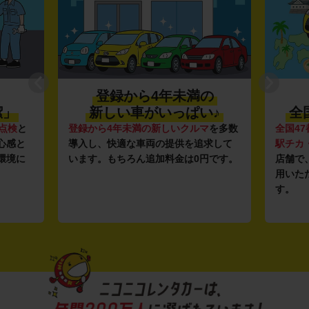
登録から4年未満の
潔」
新しい車がいっぱい♪
全
点検
と
登録から4年未満の新しいクルマ
を多数
全国47
心感と
導入し、快適な車両の提供を追求して
駅チカ
環境に
います。もちろん追加料金は0円です。
店舗で
用いた
す。