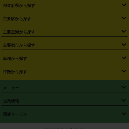
都道府県から探す
・
北海道
・
青森県
・
岩手県
・
宮城県
・
秋田県
・
山形県
主要駅から探す
・
福島県
・
東京都
・
神奈川県
・
埼玉県
・
千葉県
・
茨城県
・
札幌駅
・
仙台駅
・
新宿駅
・
池袋駅
・
渋谷駅
・
東京駅
主要空港から探す
・
栃木県
・
群馬県
・
山梨県
・
愛知県
・
静岡県
・
岐阜県
・
横浜駅
・
川崎駅
・
大宮駅
・
西船橋駅
・
柏駅
・
名古屋駅
・
新千歳空港
・
仙台空港
主要都市から探す
・
長野県
・
新潟県
・
富山県
・
石川県
・
福井県
・
大阪府
・
大阪駅
・
難波駅
・
三宮駅
・
京都駅
・
広島駅
・
博多駅
・
成田空港
・
羽田空港
・
兵庫県
・
京都府
・
滋賀県
・
和歌山県
・
奈良県
・
三重県
・
札幌市
・
仙台市
車種から探す
・
熊本駅
・
那覇空港駅
・
中部国際空港セントレア
・
関西国際空港
・
鳥取県
・
島根県
・
岡山県
・
広島県
・
山口県
・
徳島県
・
千葉市
・
さいたま市
・
軽自動車
・
コンパクトカー
・
ステーションワゴン・セダン
特徴から探す
・
大阪国際空港（伊丹空港）
・
神戸空港
・
香川県
・
愛媛県
・
高知県
・
福岡県
・
佐賀県
・
長崎県
・
横浜市
・
川崎市
・
ミニバン・ワンボックス
・
高級ミニバン・ワンボックス
・
SUV
・
岡山空港
・
徳島空港
・
ハイブリッド
・
宅配レンタカー
・
ETCカードレンタル
・
熊本県
・
大分県
・
宮崎県
・
鹿児島県
・
沖縄県
・
相模原市
・
新潟市
メニュー
・
軽トラック・商用バン
・
福岡空港
・
鹿児島空港
・
長期レンタル
・
深夜時間帯レンタル
・
免責補償プラス
・
静岡市
・
浜松市
・
・
トラック・バン
トップページ
・
はじめての方へ
・
ご利用案内
(タウンエースバン、ライトエースバン等)
企業情報
・
那覇空港
・
パーフェクト補償
・
スタッドレスタイヤ
・
直前予約
・
名古屋市
・
京都市
・
・
トラック・バン
ベストレート保証
・
予約から返却まで
・
・
店舗オリジナル
利用シーン別ガイ
(ハイエースバン・キャラバン等)
・
・
ニコパス(アプリ)
会社概要
・
ニュース
・
国際運転免許証
・
フランチャイズ募集
・
営業時間外返却サービス
・
個人情報保護
関連サービス
・
大阪市
・
堺市
ド
・
・
レッカー搬送サービス
カスタマーハラスメントに対する基本方針
・
神戸市
・
岡山市
・
・
車種・料金
カーリースなら「定額ニコノリパック」
・
店舗を探す
・
キャンペーン
© NICONICO RENT A CAR