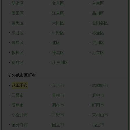
・
新宿区
・
文京区
・
台東区
・
墨田区
・
江東区
・
品川区
・
目黒区
・
大田区
・
世田谷区
・
渋谷区
・
中野区
・
杉並区
・
豊島区
・
北区
・
荒川区
・
板橋区
・
練馬区
・
足立区
・
葛飾区
・
江戸川区
その他市区町村
・
八王子市
・
立川市
・
武蔵野市
・
三鷹市
・
青梅市
・
府中市
・
昭島市
・
調布市
・
町田市
・
小金井市
・
日野市
・
東村山市
・
国分寺市
・
国立市
・
福生市