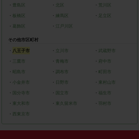
・
豊島区
・
北区
・
荒川区
・
板橋区
・
練馬区
・
足立区
・
葛飾区
・
江戸川区
その他市区町村
・
八王子市
・
立川市
・
武蔵野市
・
三鷹市
・
青梅市
・
府中市
・
昭島市
・
調布市
・
町田市
・
小金井市
・
日野市
・
東村山市
・
国分寺市
・
国立市
・
福生市
・
東大和市
・
東久留米市
・
羽村市
・
西東京市