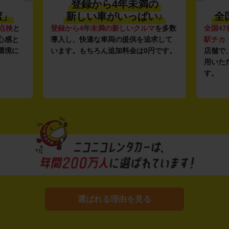
登録から4年未満の
潔」
新しい車がいっぱい♪
全
点検
と
登録から4年未満の新しいクルマ
を多数
全国47
心感と
導入し、快適な車両の提供を追求して
駅チカ
環境に
います。もちろん追加料金は0円です。
店舗で
用いた
す。
選ばれる理由を見る