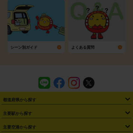
シーン別ガイド
よくある質問
都道府県から探す
・
北海道
・
青森県
・
岩手県
・
宮城県
・
秋田県
・
山形県
主要駅から探す
・
福島県
・
東京都
・
神奈川県
・
埼玉県
・
千葉県
・
茨城県
・
札幌駅
・
仙台駅
・
新宿駅
・
池袋駅
・
渋谷駅
・
東京駅
主要空港から探す
・
栃木県
・
群馬県
・
山梨県
・
愛知県
・
静岡県
・
岐阜県