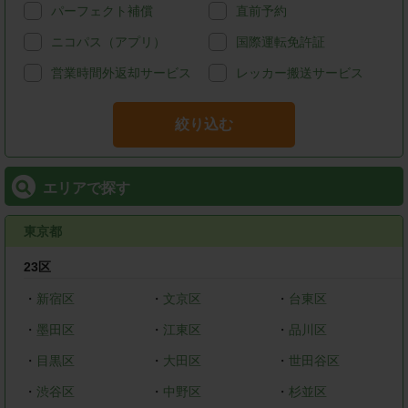
パーフェクト補償
直前予約
ニコパス（アプリ）
国際運転免許証
営業時間外返却サービス
レッカー搬送サービス
絞り込む
エリアで探す
東京都
23区
・
新宿区
・
文京区
・
台東区
・
墨田区
・
江東区
・
品川区
・
目黒区
・
大田区
・
世田谷区
・
渋谷区
・
中野区
・
杉並区