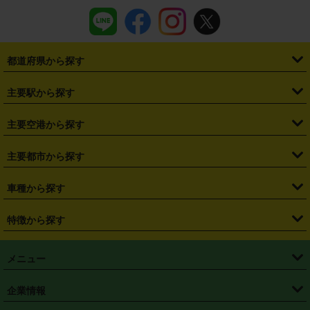
都道府県から探す
・
北海道
・
青森県
・
岩手県
・
宮城県
・
秋田県
・
山形県
主要駅から探す
・
福島県
・
東京都
・
神奈川県
・
埼玉県
・
千葉県
・
茨城県
・
札幌駅
・
仙台駅
・
新宿駅
・
池袋駅
・
渋谷駅
・
東京駅
主要空港から探す
・
栃木県
・
群馬県
・
山梨県
・
愛知県
・
静岡県
・
岐阜県
・
横浜駅
・
川崎駅
・
大宮駅
・
西船橋駅
・
柏駅
・
名古屋駅
・
新千歳空港
・
仙台空港
主要都市から探す
・
長野県
・
新潟県
・
富山県
・
石川県
・
福井県
・
大阪府
・
大阪駅
・
難波駅
・
三宮駅
・
京都駅
・
広島駅
・
博多駅
・
成田空港
・
羽田空港
・
兵庫県
・
京都府
・
滋賀県
・
和歌山県
・
奈良県
・
三重県
・
札幌市
・
仙台市
車種から探す
・
熊本駅
・
那覇空港駅
・
中部国際空港セントレア
・
関西国際空港
・
鳥取県
・
島根県
・
岡山県
・
広島県
・
山口県
・
徳島県
・
千葉市
・
さいたま市
・
軽自動車
・
コンパクトカー
・
ステーションワゴン・セダン
特徴から探す
・
大阪国際空港（伊丹空港）
・
神戸空港
・
香川県
・
愛媛県
・
高知県
・
福岡県
・
佐賀県
・
長崎県
・
横浜市
・
川崎市
・
ミニバン・ワンボックス
・
高級ミニバン・ワンボックス
・
SUV
・
岡山空港
・
徳島空港
・
ハイブリッド
・
宅配レンタカー
・
ETCカードレンタル
・
熊本県
・
大分県
・
宮崎県
・
鹿児島県
・
沖縄県
・
相模原市
・
新潟市
メニュー
・
軽トラック・商用バン
・
福岡空港
・
鹿児島空港
・
長期レンタル
・
深夜時間帯レンタル
・
免責補償プラス
・
静岡市
・
浜松市
・
・
トラック・バン
トップページ
・
はじめての方へ
・
ご利用案内
(タウンエースバン、ライトエースバン等)
企業情報
・
那覇空港
・
パーフェクト補償
・
スタッドレスタイヤ
・
直前予約
・
名古屋市
・
京都市
・
・
トラック・バン
ベストレート保証
・
予約から返却まで
・
・
店舗オリジナル
利用シーン別ガイ
(ハイエースバン・キャラバン等)