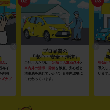
02
03
プロ品質の
〜
「安心・安全・清潔」
新
組み
。
ご利用のたびに、
24項目の車両点検
と
登録か
既存イ
車内外の清掃・除菌
を徹底。安心感と
導入し
を削減
清潔感を感じていただける車内環境に
います
ーズナブ
こだわっています。