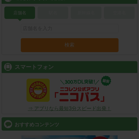
店舗名
駅名
新幹線名
空港名
検索
スマートフォン
⇒ アプリなら最短3分スピード出発！
おすすめコンテンツ