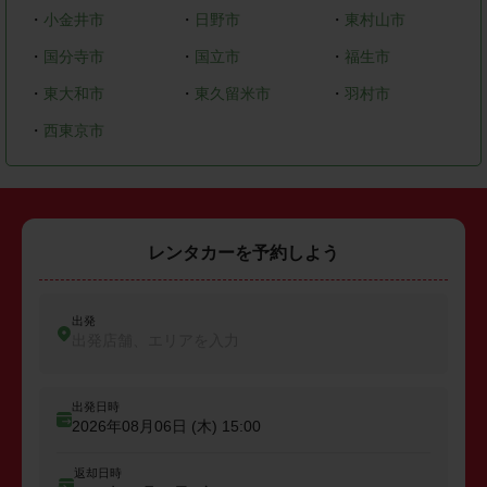
・
小金井市
・
日野市
・
東村山市
・
国分寺市
・
国立市
・
福生市
・
東大和市
・
東久留米市
・
羽村市
・
西東京市
レンタカーを予約しよう
出発
出発店舗、エリアを入力
出発日時
2026年08月06日 (木)
15:00
返却日時