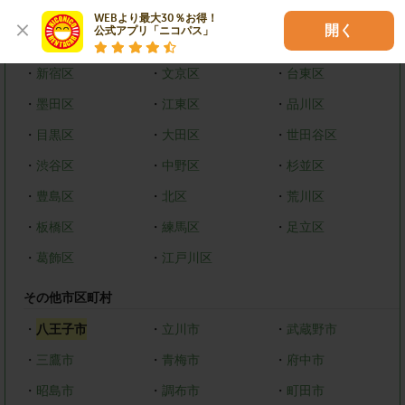
東京都
WEBより最大30％お得！

開く
公式アプリ「ニコパス」
23区
・
新宿区
・
文京区
・
台東区
・
墨田区
・
江東区
・
品川区
・
目黒区
・
大田区
・
世田谷区
・
渋谷区
・
中野区
・
杉並区
・
豊島区
・
北区
・
荒川区
・
板橋区
・
練馬区
・
足立区
・
葛飾区
・
江戸川区
その他市区町村
・
八王子市
・
立川市
・
武蔵野市
・
三鷹市
・
青梅市
・
府中市
・
昭島市
・
調布市
・
町田市