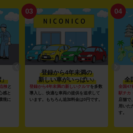
03
04
登録から4年未満の
潔」
新しい車がいっぱい♪
全
点検
と
登録から4年未満の新しいクルマ
を多数
全国47
心感と
導入し、快適な車両の提供を追求して
駅チカ
環境に
います。もちろん追加料金は0円です。
店舗で
用いた
す。