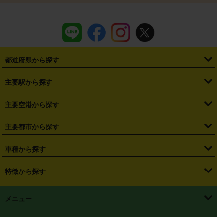
都道府県から探す
・
北海道
・
青森県
・
岩手県
・
宮城県
・
秋田県
・
山形県
主要駅から探す
・
福島県
・
東京都
・
神奈川県
・
埼玉県
・
千葉県
・
茨城県
・
札幌駅
・
仙台駅
・
新宿駅
・
池袋駅
・
渋谷駅
・
東京駅
主要空港から探す
・
栃木県
・
群馬県
・
山梨県
・
愛知県
・
静岡県
・
岐阜県
・
横浜駅
・
川崎駅
・
大宮駅
・
西船橋駅
・
柏駅
・
名古屋駅
・
新千歳空港
・
仙台空港
主要都市から探す
・
長野県
・
新潟県
・
富山県
・
石川県
・
福井県
・
大阪府
・
大阪駅
・
難波駅
・
三宮駅
・
京都駅
・
広島駅
・
博多駅
・
成田空港
・
羽田空港
・
兵庫県
・
京都府
・
滋賀県
・
和歌山県
・
奈良県
・
三重県
・
札幌市
・
仙台市
車種から探す
・
熊本駅
・
那覇空港駅
・
中部国際空港セントレア
・
関西国際空港
・
鳥取県
・
島根県
・
岡山県
・
広島県
・
山口県
・
徳島県
・
千葉市
・
さいたま市
・
軽自動車
・
コンパクトカー
・
ステーションワゴン・セダン
特徴から探す
・
大阪国際空港（伊丹空港）
・
神戸空港
・
香川県
・
愛媛県
・
高知県
・
福岡県
・
佐賀県
・
長崎県
・
横浜市
・
川崎市
・
ミニバン・ワンボックス
・
高級ミニバン・ワンボックス
・
SUV
・
岡山空港
・
徳島空港
・
ハイブリッド
・
宅配レンタカー
・
ETCカードレンタル
・
熊本県
・
大分県
・
宮崎県
・
鹿児島県
・
沖縄県
・
相模原市
・
新潟市
メニュー
・
軽トラック・商用バン
・
福岡空港
・
鹿児島空港
・
長期レンタル
・
深夜時間帯レンタル
・
免責補償プラス
・
静岡市
・
浜松市
・
・
トラック・バン
トップページ
・
はじめての方へ
・
ご利用案内
(タウンエースバン、ライトエースバン等)