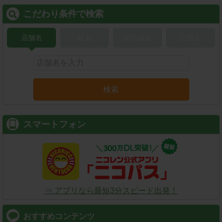
こだわり条件で検索
店舗名
駅名
新幹線名
空港名
検索
スマートフォン
⇒ アプリなら最短3分スピード出発！
おすすめコンテンツ