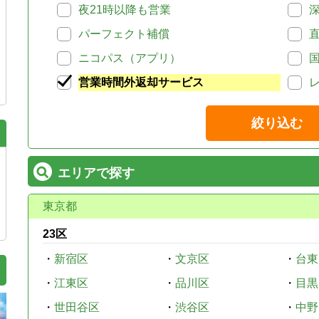
夜21時以降も営業
パーフェクト補償
ニコパス（アプリ）
営業時間外返却サービス
絞り込む
エリアで探す
東京都
23区
・
新宿区
・
文京区
・
台東
・
江東区
・
品川区
・
目黒
・
世田谷区
・
渋谷区
・
中野