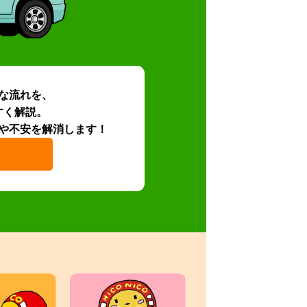
な流れを、
すく解説。
や不安を解消します！