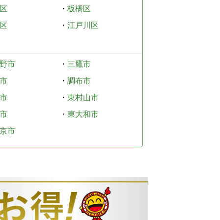
区
・
板橋区
区
・
江戸川区
野市
・
三鷹市
市
・
調布市
市
・
東村山市
市
・
東大和市
京市