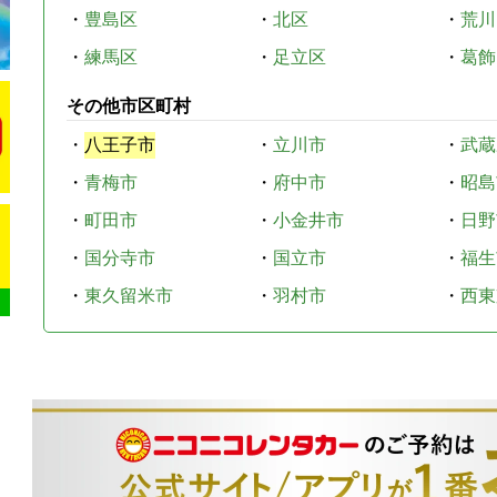
・
豊島区
・
北区
・
荒川
・
練馬区
・
足立区
・
葛飾
その他市区町村
・
八王子市
・
立川市
・
武蔵
・
青梅市
・
府中市
・
昭島
・
町田市
・
小金井市
・
日野
・
国分寺市
・
国立市
・
福生
・
東久留米市
・
羽村市
・
西東