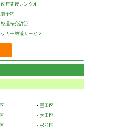
深夜時間帯レンタル
直前予約
国際運転免許証
レッカー搬送サービス
区
・
墨田区
区
・
大田区
区
・
杉並区