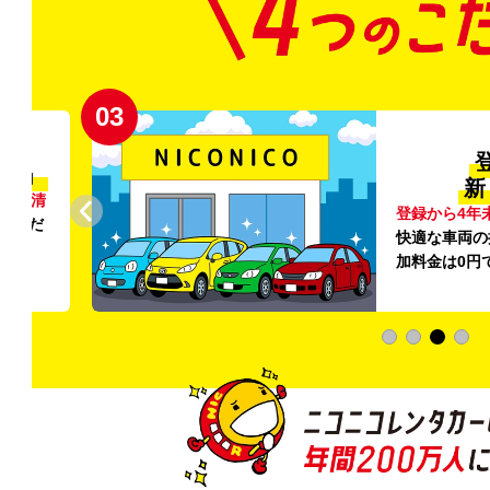
03
清潔」
新
外の清
登録から4年
いただ
快適な車両の
加料金は0円