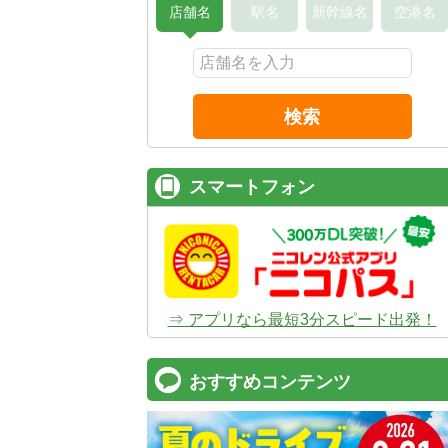
店舗名
駅名
新幹線名
空港名
検索
スマートフォン
⇒ アプリなら最短3分スピード出発！
おすすめコンテンツ