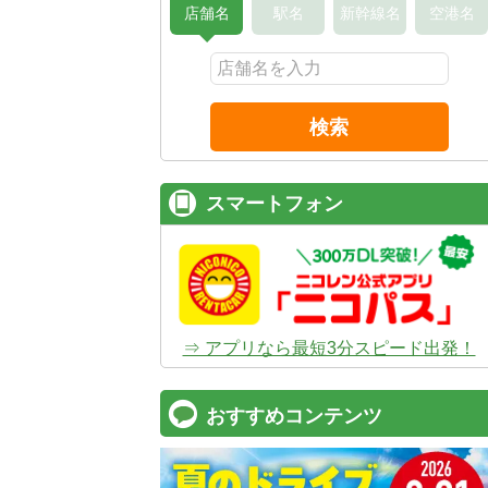
店舗名
駅名
新幹線名
空港名
検索
スマートフォン
⇒ アプリなら最短3分スピード出発！
おすすめコンテンツ