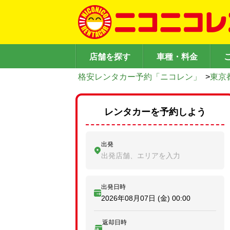
店舗を探す
車種・料金
格安レンタカー予約「ニコレン」
>
東京
レンタカーを予約しよう
出発
出発店舗、エリアを入力
出発日時
2026年08月07日 (金)
00:00
返却日時