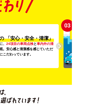
03
の
「安心・安全・清潔」
に、
24項目の車両点検
と
車内外の清
底。安心感と清潔感を感じていただ
にこだわっています。