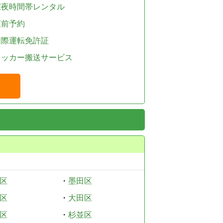
深夜時間帯レンタル
直前予約
国際運転免許証
レッカー搬送サービス
区
・
墨田区
区
・
大田区
区
・
杉並区