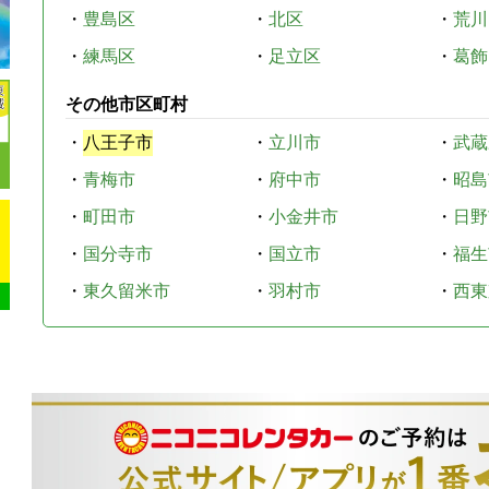
・
豊島区
・
北区
・
荒川
・
練馬区
・
足立区
・
葛飾
その他市区町村
・
八王子市
・
立川市
・
武蔵
・
青梅市
・
府中市
・
昭島
・
町田市
・
小金井市
・
日野
・
国分寺市
・
国立市
・
福生
・
東久留米市
・
羽村市
・
西東