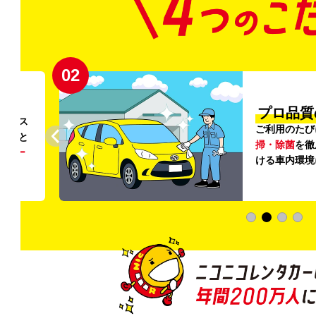
02
円〜
プロ品質
リンス
ご利用のたび
ること
掃・除菌
を徹
う
リー
ける車内環境