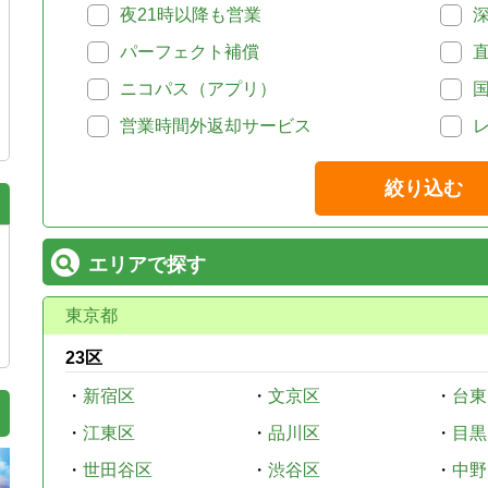
夜21時以降も営業
パーフェクト補償
ニコパス（アプリ）
営業時間外返却サービス
絞り込む
エリアで探す
東京都
23区
・
新宿区
・
文京区
・
台東
・
江東区
・
品川区
・
目黒
・
世田谷区
・
渋谷区
・
中野