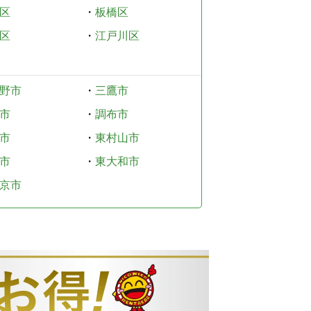
区
・
板橋区
区
・
江戸川区
野市
・
三鷹市
市
・
調布市
市
・
東村山市
市
・
東大和市
京市