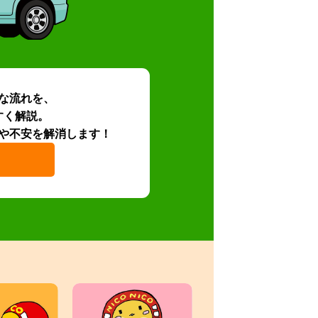
な流れを、
すく解説。
や不安を解消します！