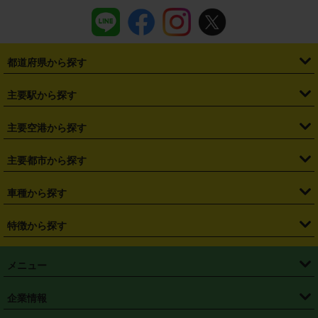
都道府県から探す
・
北海道
・
青森県
・
岩手県
・
宮城県
・
秋田県
・
山形県
主要駅から探す
・
福島県
・
東京都
・
神奈川県
・
埼玉県
・
千葉県
・
茨城県
・
札幌駅
・
仙台駅
・
新宿駅
・
池袋駅
・
渋谷駅
・
東京駅
主要空港から探す
・
栃木県
・
群馬県
・
山梨県
・
愛知県
・
静岡県
・
岐阜県
・
横浜駅
・
川崎駅
・
大宮駅
・
西船橋駅
・
柏駅
・
名古屋駅
・
新千歳空港
・
仙台空港
主要都市から探す
・
長野県
・
新潟県
・
富山県
・
石川県
・
福井県
・
大阪府
・
大阪駅
・
難波駅
・
三宮駅
・
京都駅
・
広島駅
・
博多駅
・
成田空港
・
羽田空港
・
兵庫県
・
京都府
・
滋賀県
・
和歌山県
・
奈良県
・
三重県
・
札幌市
・
仙台市
車種から探す
・
熊本駅
・
那覇空港駅
・
中部国際空港セントレア
・
関西国際空港
・
鳥取県
・
島根県
・
岡山県
・
広島県
・
山口県
・
徳島県
・
千葉市
・
さいたま市
・
軽自動車
・
コンパクトカー
・
ステーションワゴン・セダン
特徴から探す
・
大阪国際空港（伊丹空港）
・
神戸空港
・
香川県
・
愛媛県
・
高知県
・
福岡県
・
佐賀県
・
長崎県
・
横浜市
・
川崎市
・
ミニバン・ワンボックス
・
高級ミニバン・ワンボックス
・
SUV
・
岡山空港
・
徳島空港
・
ハイブリッド
・
宅配レンタカー
・
ETCカードレンタル
・
熊本県
・
大分県
・
宮崎県
・
鹿児島県
・
沖縄県
・
相模原市
・
新潟市
メニュー
・
軽トラック・商用バン
・
福岡空港
・
鹿児島空港
・
長期レンタル
・
深夜時間帯レンタル
・
免責補償プラス
・
静岡市
・
浜松市
・
・
トラック・バン
トップページ
・
はじめての方へ
・
ご利用案内
(タウンエースバン、ライトエースバン等)
企業情報
・
那覇空港
・
パーフェクト補償
・
スタッドレスタイヤ
・
直前予約
・
名古屋市
・
京都市
・
・
トラック・バン
ベストレート保証
・
予約から返却まで
・
・
店舗オリジナル
利用シーン別ガイ
(ハイエースバン・キャラバン等)