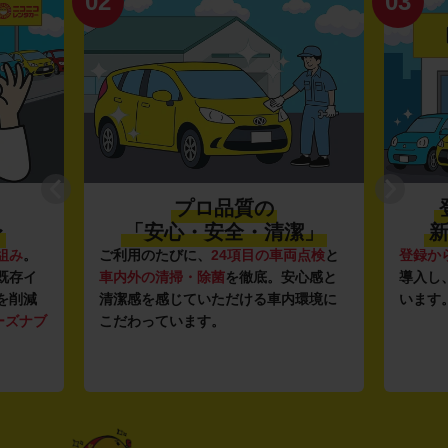
02
03
プロ品質の
〜
「安心・安全・清潔」
新
組み
。
ご利用のたびに、
24項目の車両点検
と
登録か
既存イ
車内外の清掃・除菌
を徹底。安心感と
導入し
を削減
清潔感を感じていただける車内環境に
います
ーズナブ
こだわっています。