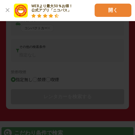
2026年08月09日 (日)
06:00
WEBより最大30％お得！

開く
公式アプリ「ニコパス」
車両タイプ
コンパクトカー
その他の検索条件
指定なし
禁煙/喫煙
指定無し
禁煙
喫煙
レンタカーを検索する
こだわり条件で検索