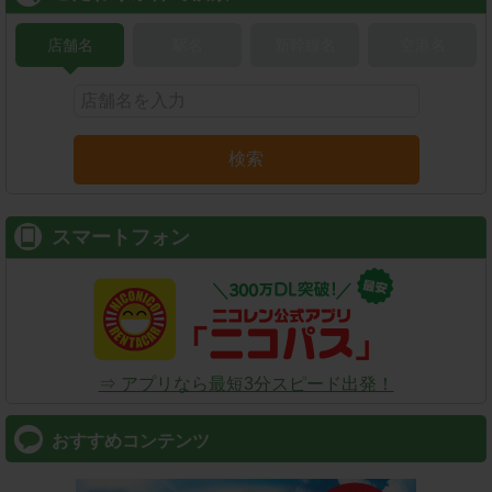
店舗名
駅名
新幹線名
空港名
検索
スマートフォン
⇒ アプリなら最短3分スピード出発！
おすすめコンテンツ