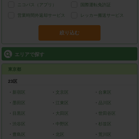
ニコパス（アプリ）
国際運転免許証
営業時間外返却サービス
レッカー搬送サービス
絞り込む
エリアで探す
東京都
23区
・
新宿区
・
文京区
・
台東区
・
墨田区
・
江東区
・
品川区
・
目黒区
・
大田区
・
世田谷区
・
渋谷区
・
中野区
・
杉並区
・
豊島区
・
北区
・
荒川区