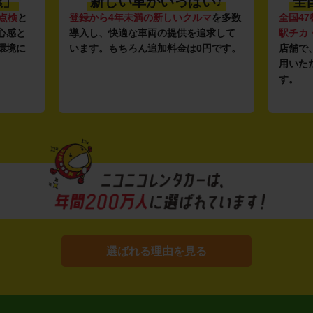
潔」
新しい車がいっぱい♪
全
点検
と
登録から4年未満の新しいクルマ
を多数
全国47
心感と
導入し、快適な車両の提供を追求して
駅チカ
環境に
います。もちろん追加料金は0円です。
店舗で
用いた
す。
選ばれる理由を見る