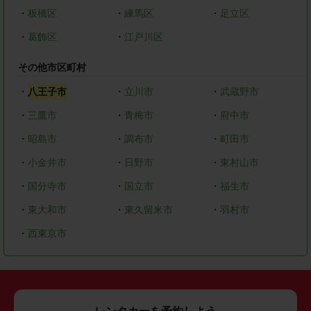
・
板橋区
・
練馬区
・
足立区
・
葛飾区
・
江戸川区
その他市区町村
・
八王子市
・
立川市
・
武蔵野市
・
三鷹市
・
青梅市
・
府中市
・
昭島市
・
調布市
・
町田市
・
小金井市
・
日野市
・
東村山市
・
国分寺市
・
国立市
・
福生市
・
東大和市
・
東久留米市
・
羽村市
・
西東京市