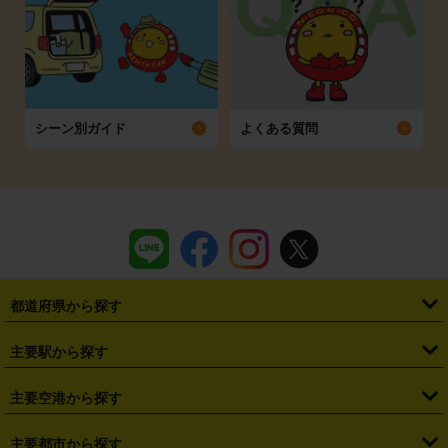
シーン別ガイド
よくある質問
都道府県から探す
・
北海道
・
青森県
・
岩手県
・
宮城県
・
秋田県
・
山形県
主要駅から探す
・
福島県
・
東京都
・
神奈川県
・
埼玉県
・
千葉県
・
茨城県
・
札幌駅
・
仙台駅
・
新宿駅
・
池袋駅
・
渋谷駅
・
東京駅
主要空港から探す
・
栃木県
・
群馬県
・
山梨県
・
愛知県
・
静岡県
・
岐阜県
・
横浜駅
・
川崎駅
・
大宮駅
・
西船橋駅
・
柏駅
・
名古屋駅
・
新千歳空港
・
仙台空港
主要都市から探す
・
長野県
・
新潟県
・
富山県
・
石川県
・
福井県
・
大阪府