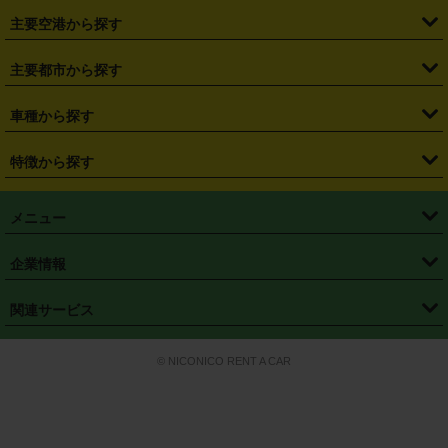
・
福島県
・
東京都
・
神奈川県
・
埼玉県
・
千葉県
・
茨城県
・
札幌駅
・
仙台駅
・
新宿駅
・
池袋駅
・
渋谷駅
・
東京駅
主要空港から探す
・
栃木県
・
群馬県
・
山梨県
・
愛知県
・
静岡県
・
岐阜県
・
横浜駅
・
川崎駅
・
大宮駅
・
西船橋駅
・
柏駅
・
名古屋駅
・
新千歳空港
・
仙台空港
主要都市から探す
・
長野県
・
新潟県
・
富山県
・
石川県
・
福井県
・
大阪府
・
大阪駅
・
難波駅
・
三宮駅
・
京都駅
・
広島駅
・
博多駅
・
成田空港
・
羽田空港
・
兵庫県
・
京都府
・
滋賀県
・
和歌山県
・
奈良県
・
三重県
・
札幌市
・
仙台市
車種から探す
・
熊本駅
・
那覇空港駅
・
中部国際空港セントレア
・
関西国際空港
・
鳥取県
・
島根県
・
岡山県
・
広島県
・
山口県
・
徳島県
・
千葉市
・
さいたま市
・
軽自動車
・
コンパクトカー
・
ステーションワゴン・セダン
特徴から探す
・
大阪国際空港（伊丹空港）
・
神戸空港
・
香川県
・
愛媛県
・
高知県
・
福岡県
・
佐賀県
・
長崎県
・
横浜市
・
川崎市
・
ミニバン・ワンボックス
・
高級ミニバン・ワンボックス
・
SUV
・
岡山空港
・
徳島空港
・
ハイブリッド
・
宅配レンタカー
・
ETCカードレンタル
・
熊本県
・
大分県
・
宮崎県
・
鹿児島県
・
沖縄県
・
相模原市
・
新潟市
メニュー
・
軽トラック・商用バン
・
福岡空港
・
鹿児島空港
・
長期レンタル
・
深夜時間帯レンタル
・
免責補償プラス
・
静岡市
・
浜松市
・
・
トラック・バン
トップページ
・
はじめての方へ
・
ご利用案内
(タウンエースバン、ライトエースバン等)
企業情報
・
那覇空港
・
パーフェクト補償
・
スタッドレスタイヤ
・
直前予約
・
名古屋市
・
京都市
・
・
トラック・バン
ベストレート保証
・
予約から返却まで
・
・
店舗オリジナル
利用シーン別ガイ
(ハイエースバン・キャラバン等)
・
・
ニコパス(アプリ)
会社概要
・
ニュース
・
国際運転免許証
・
フランチャイズ募集
・
営業時間外返却サービス
・
個人情報保護
関連サービス
・
大阪市
・
堺市
ド
・
・
レッカー搬送サービス
カスタマーハラスメントに対する基本方針
・
神戸市
・
岡山市
・
・
車種・料金
カーリースなら「定額ニコノリパック」
・
店舗を探す
・
キャンペーン
© NICONICO RENT A CAR
・
特定商取引法に基づく表記
・
旅行業約款
・
広島市
・
北九州市
・
・
会員特典
超短期カーリースの「ニコリース」
・
選ばれる理由
・
安心・安全への取
り組み
・
福岡市
・
熊本市
・
清潔・快適な車内
・
徹底した車両点検
・
新しいクルマ