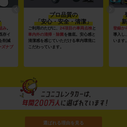
プロ品質の
〜
「安心・安全・清潔」
新
組み
。
ご利用のたびに、
24項目の車両点検
と
登録か
既存イ
車内外の清掃・除菌
を徹底。安心感と
導入し
を削減
清潔感を感じていただける車内環境に
います
ーズナブ
こだわっています。
選ばれる理由を見る