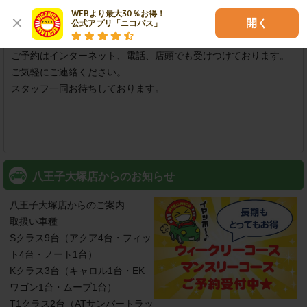
店舗紹介
WEBより最大30％お得！

開く
公式アプリ「ニコパス」
当店はアポロステーションのガソリンスタンドです。

ご予約はインターネット、電話、店頭でも受けつけております。

ご気軽にご連絡ください。

スタッフ一同お待ちしております。

八王子大塚店からのお知らせ
八王子大塚店からのご案内

取扱い車種

Sクラス9台（アクア4台・フィッ
ト4台・ノート1台）

Kクラス3台（キャロル1台・EK
ワゴン1台・ムーブ1台）

T1クラス2台（ATサンバートラッ