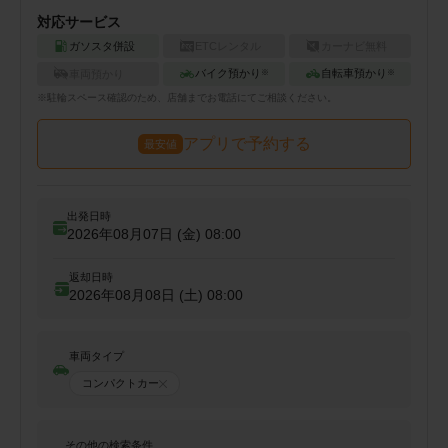
対応サービス
ガソスタ併設
ETCレンタル
カーナビ無料
バイク預かり
自転車預かり
車両預かり
※
※
※
駐輪
スペース確認のため、店舗までお電話にてご相談ください。
アプリで予約する
最安値
出発日時
2026年08月07日 (金)
08:00
返却日時
2026年08月08日 (土)
08:00
車両タイプ
コンパクトカー
その他の検索条件