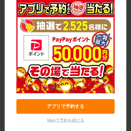
保有車両クラス
各種サービス
伊丹西台店
住所：
伊丹市西台2-7-11
地図
営業時間：
店舗ページをご確認ください
アプリで予約する
この店舗で予約する
Webで予約を続ける
保有車両クラス