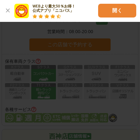
神戸大倉山店
WEBより最大30％お得！

開く
公式アプリ「ニコパス」
住所：
神戸市中央区楠町3-10-3
地図
営業時間：
08:00-20:00
この店舗で予約する
保有車両クラス
各種サービス
西神店