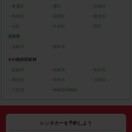
・
東灘区
・
灘区
・
兵庫区
・
長田区
・
須磨区
・
垂水区
・
北区
・
中央区
・
西区
淡路島
・
淡路市
・
洲本市
その他市区町村
・
姫路市
・
尼崎市
・
明石市
・
西宮市
・
伊丹市
・
川西市
・
三田市
・
神崎郡福崎町
レンタカーを予約しよう