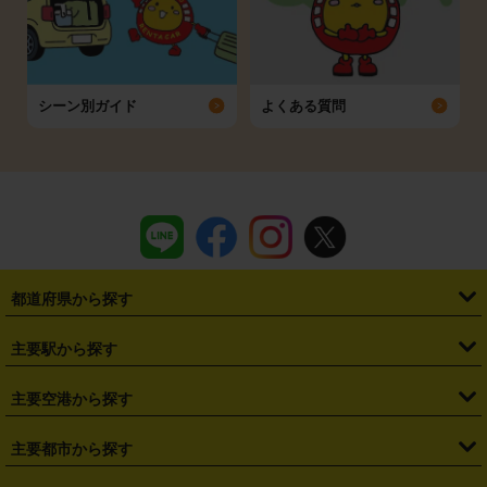
シーン別ガイド
よくある質問
都道府県から探す
・
北海道
・
青森県
・
岩手県
・
宮城県
・
秋田県
・
山形県
主要駅から探す
・
福島県
・
東京都
・
神奈川県
・
埼玉県
・
千葉県
・
茨城県
・
札幌駅
・
仙台駅
・
新宿駅
・
池袋駅
・
渋谷駅
・
東京駅
主要空港から探す
・
栃木県
・
群馬県
・
山梨県
・
愛知県
・
静岡県
・
岐阜県
・
横浜駅
・
川崎駅
・
大宮駅
・
西船橋駅
・
柏駅
・
名古屋駅
・
新千歳空港
・
仙台空港
主要都市から探す
・
長野県
・
新潟県
・
富山県
・
石川県
・
福井県
・
大阪府
・
大阪駅
・
難波駅
・
三宮駅
・
京都駅
・
広島駅
・
博多駅
・
成田空港
・
羽田空港
・
兵庫県
・
京都府
・
滋賀県
・
和歌山県
・
奈良県
・
三重県