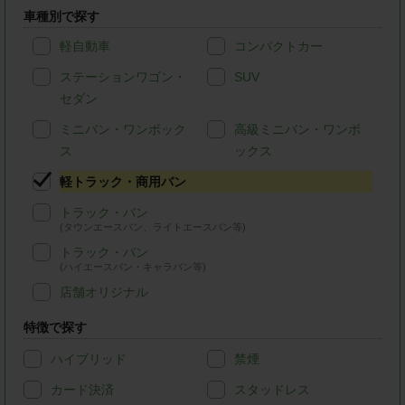
車種別で探す
軽自動車
コンパクトカー
ステーションワゴン・
SUV
セダン
ミニバン・ワンボック
高級ミニバン・ワンボ
ス
ックス
軽トラック・商用バン
トラック・バン
(タウンエースバン、ライトエースバン等)
トラック・バン
(ハイエースバン・キャラバン等)
店舗オリジナル
特徴で探す
ハイブリッド
禁煙
カード決済
スタッドレス