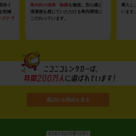
既存イ
車内外の清掃・除菌
を徹底。安心感と
導入し
を削減
清潔感を感じていただける車内環境に
います
ーズナブ
こだわっています。
選ばれる理由を見る