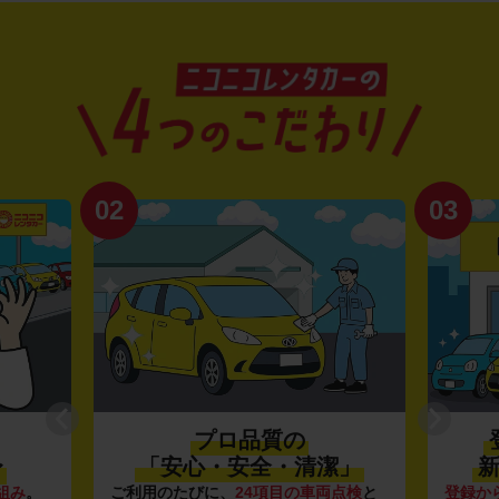
02
03
プロ品質の
〜
「安心・安全・清潔」
新
組み
。
ご利用のたびに、
24項目の車両点検
と
登録か