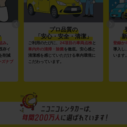
プロ品質の
〜
「安心・安全・清潔」
新
組み
。
ご利用のたびに、
24項目の車両点検
と
登録か
既存イ
車内外の清掃・除菌
を徹底。安心感と
導入し
を削減
清潔感を感じていただける車内環境に
います
ーズナブ
こだわっています。