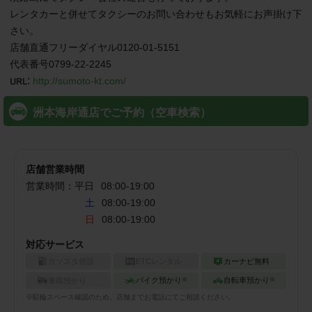
レンタカーと併せてタクシーのお問い合わせもお気軽にお声掛け下
さい。

店舗直通フリーダイヤル0120-01-5151

代表番号0799-22-2245
:
http://sumoto-kt.com/
洲本海岸通店でご予約（空車検索）
店舗営業時間
営業時間：
平日
08:00
-
19:00
土
08:00-19:00
日
08:00-19:00
対応サービス
ガソスタ併設
ETCレンタル
カーナビ無料
バイク預かり
自転車預かり
車両預かり
※
※
※
駐輪
スペース確認のため、店舗までお電話にてご相談ください。