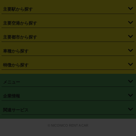
・
北海道
・
青森県
・
岩手県
・
宮城県
・
秋田県
・
山形県
主要駅から探す
・
福島県
・
東京都
・
神奈川県
・
埼玉県
・
千葉県
・
茨城県
・
札幌駅
・
仙台駅
・
新宿駅
・
池袋駅
・
渋谷駅
・
東京駅
主要空港から探す
・
栃木県
・
群馬県
・
山梨県
・
愛知県
・
静岡県
・
岐阜県
・
横浜駅
・
川崎駅
・
大宮駅
・
西船橋駅
・
柏駅
・
名古屋駅
・
新千歳空港
・
仙台空港
主要都市から探す
・
長野県
・
新潟県
・
富山県
・
石川県
・
福井県
・
大阪府
・
大阪駅
・
難波駅
・
三宮駅
・
京都駅
・
広島駅
・
博多駅
・
成田空港
・
羽田空港
・
兵庫県
・
京都府
・
滋賀県
・
和歌山県
・
奈良県
・
三重県
・
札幌市
・
仙台市
車種から探す
・
熊本駅
・
那覇空港駅
・
中部国際空港セントレア
・
関西国際空港
・
鳥取県
・
島根県
・
岡山県
・
広島県
・
山口県
・
徳島県
・
千葉市
・
さいたま市
・
軽自動車
・
コンパクトカー
・
ステーションワゴン・セダン
特徴から探す
・
大阪国際空港（伊丹空港）
・
神戸空港
・
香川県
・
愛媛県
・
高知県
・
福岡県
・
佐賀県
・
長崎県
・
横浜市
・
川崎市
・
ミニバン・ワンボックス
・
高級ミニバン・ワンボックス
・
SUV
・
岡山空港
・
徳島空港
・
ハイブリッド
・
宅配レンタカー
・
ETCカードレンタル
・
熊本県
・
大分県
・
宮崎県
・
鹿児島県
・
沖縄県
・
相模原市
・
新潟市
メニュー
・
軽トラック・商用バン
・
福岡空港
・
鹿児島空港
・
長期レンタル
・
深夜時間帯レンタル
・
免責補償プラス
・
静岡市
・
浜松市
・
・
トラック・バン
トップページ
・
はじめての方へ
・
ご利用案内
(タウンエースバン、ライトエースバン等)
企業情報
・
那覇空港
・
パーフェクト補償
・
スタッドレスタイヤ
・
直前予約
・
名古屋市
・
京都市
・
・
トラック・バン
ベストレート保証
・
予約から返却まで
・
・
店舗オリジナル
利用シーン別ガイ
(ハイエースバン・キャラバン等)
・
・
ニコパス(アプリ)
会社概要
・
ニュース
・
国際運転免許証
・
フランチャイズ募集
・
営業時間外返却サービス
・
個人情報保護
関連サービス
・
大阪市
・
堺市
ド
・
・
レッカー搬送サービス
カスタマーハラスメントに対する基本方針
・
神戸市
・
岡山市
・
・
車種・料金
カーリースなら「定額ニコノリパック」
・
店舗を探す
・
キャンペーン
© NICONICO RENT A CAR
・
特定商取引法に基づく表記
・
旅行業約款
・
広島市
・
北九州市
・
・
会員特典
超短期カーリースの「ニコリース」
・
選ばれる理由
・
安心・安全への取