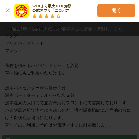
可
WEBより最大30％お得！

開く
公式アプリ「ニコパス」
店舗紹介
5
名
ハイブリッド車拡充してます！！

過去1時間以内に
のお客様がこの店舗を閲覧しました。
アクア　

ソリオハイブリッド

フィット

荷物を積めるハイゼットカーゴも入荷！

車中泊にもご利用いただけます。

洲本バスセンターから徒歩２分

洲本ポートターミナルから徒歩２分

洲本温泉の入口にて旅館華海月フロントにて営業しております。

バスや高速艇で洲本にお越しの方、洲本温泉旅館にご宿泊の方に
は大変便利な場所になります。

直前でのご利用ご予約はお電話ですぐに対応致します。