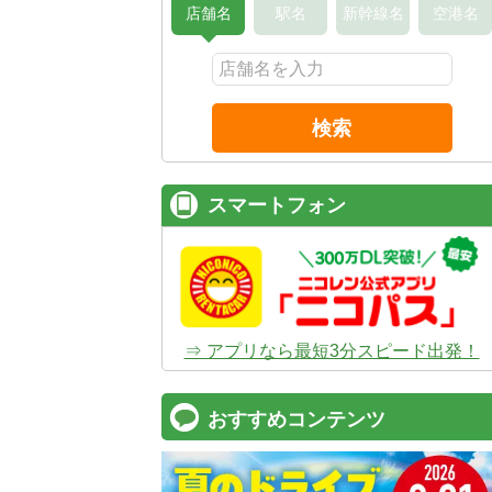
店舗名
駅名
新幹線名
空港名
検索
スマートフォン
⇒ アプリなら最短3分スピード出発！
おすすめコンテンツ