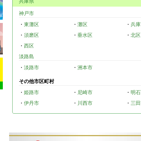
兵庫県
神戸市
・
東灘区
・
灘区
・
兵庫
・
須磨区
・
垂水区
・
北区
・
西区
淡路島
・
淡路市
・
洲本市
その他市区町村
・
姫路市
・
尼崎市
・
明石
・
伊丹市
・
川西市
・
三田