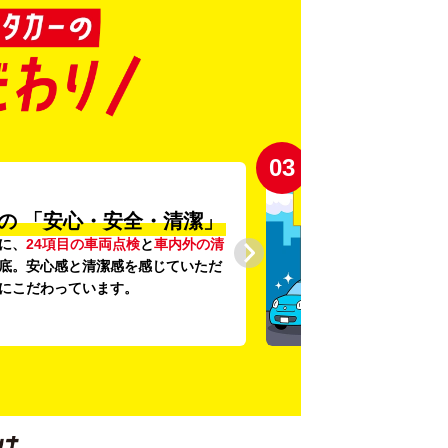
03
の
「安心・安全・清潔」
に、
24項目の車両点検
と
車内外の清
底。安心感と清潔感を感じていただ
にこだわっています。