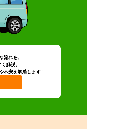
な流れを、
すく解説。
や不安を解消します！