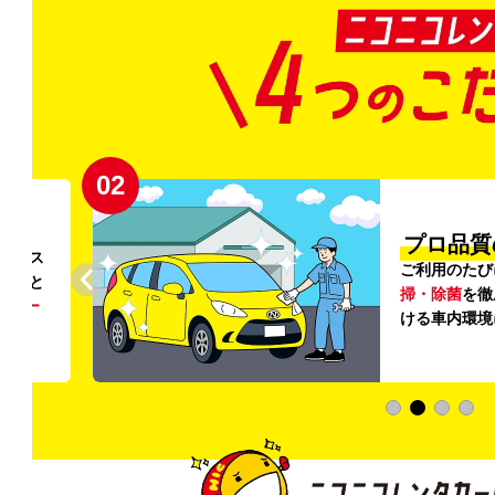
02
円〜
プロ品質
リンス
ご利用のたび
ること
掃・除菌
を徹
う
リー
ける車内環境