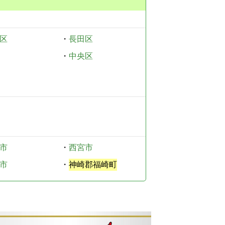
区
・
長田区
・
中央区
市
・
西宮市
市
・
神崎郡福崎町