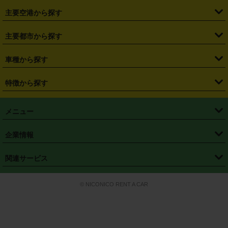
・
福島県
・
東京都
・
神奈川県
・
埼玉県
・
千葉県
・
茨城県
・
札幌駅
・
仙台駅
・
新宿駅
・
池袋駅
・
渋谷駅
・
東京駅
主要空港から探す
・
栃木県
・
群馬県
・
山梨県
・
愛知県
・
静岡県
・
岐阜県
・
横浜駅
・
川崎駅
・
大宮駅
・
西船橋駅
・
柏駅
・
名古屋駅
・
新千歳空港
・
仙台空港
主要都市から探す
・
長野県
・
新潟県
・
富山県
・
石川県
・
福井県
・
大阪府
・
大阪駅
・
難波駅
・
三宮駅
・
京都駅
・
広島駅
・
博多駅
・
成田空港
・
羽田空港
・
兵庫県
・
京都府
・
滋賀県
・
和歌山県
・
奈良県
・
三重県
・
札幌市
・
仙台市
車種から探す
・
熊本駅
・
那覇空港駅
・
中部国際空港セントレア
・
関西国際空港
・
鳥取県
・
島根県
・
岡山県
・
広島県
・
山口県
・
徳島県
・
千葉市
・
さいたま市
・
軽自動車
・
コンパクトカー
・
ステーションワゴン・セダン
特徴から探す
・
大阪国際空港（伊丹空港）
・
神戸空港
・
香川県
・
愛媛県
・
高知県
・
福岡県
・
佐賀県
・
長崎県
・
横浜市
・
川崎市
・
ミニバン・ワンボックス
・
高級ミニバン・ワンボックス
・
SUV
・
岡山空港
・
徳島空港
・
ハイブリッド
・
宅配レンタカー
・
ETCカードレンタル
・
熊本県
・
大分県
・
宮崎県
・
鹿児島県
・
沖縄県
・
相模原市
・
新潟市
メニュー
・
軽トラック・商用バン
・
福岡空港
・
鹿児島空港
・
長期レンタル
・
深夜時間帯レンタル
・
免責補償プラス
・
静岡市
・
浜松市
・
・
トラック・バン
トップページ
・
はじめての方へ
・
ご利用案内
(タウンエースバン、ライトエースバン等)
企業情報
・
那覇空港
・
パーフェクト補償
・
スタッドレスタイヤ
・
直前予約
・
名古屋市
・
京都市
・
・
トラック・バン
ベストレート保証
・
予約から返却まで
・
・
店舗オリジナル
利用シーン別ガイ
(ハイエースバン・キャラバン等)
・
・
ニコパス(アプリ)
会社概要
・
ニュース
・
国際運転免許証
・
フランチャイズ募集
・
営業時間外返却サービス
・
個人情報保護
関連サービス
・
大阪市
・
堺市
ド
・
・
レッカー搬送サービス
カスタマーハラスメントに対する基本方針
・
神戸市
・
岡山市
・
・
車種・料金
カーリースなら「定額ニコノリパック」
・
店舗を探す
・
キャンペーン
© NICONICO RENT A CAR
・
特定商取引法に基づく表記
・
旅行業約款
・
広島市
・
北九州市
・
・
会員特典
超短期カーリースの「ニコリース」
・
選ばれる理由
・
安心・安全への取
り組み
・
福岡市
・
熊本市
・
清潔・快適な車内
・
徹底した車両点検
・
新しいクルマ