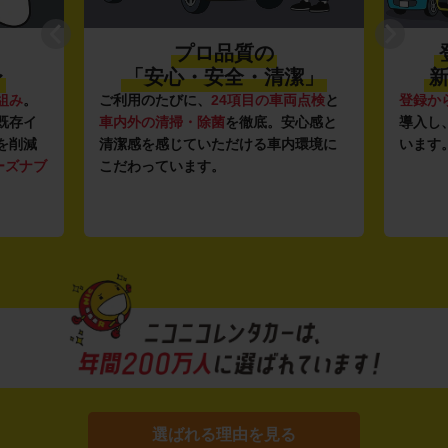
プロ品質の
〜
「安心・安全・清潔」
新
組み
。
ご利用のたびに、
24項目の車両点検
と
登録か
既存イ
車内外の清掃・除菌
を徹底。安心感と
導入し
を削減
清潔感を感じていただける車内環境に
います
ーズナブ
こだわっています。
選ばれる理由を見る