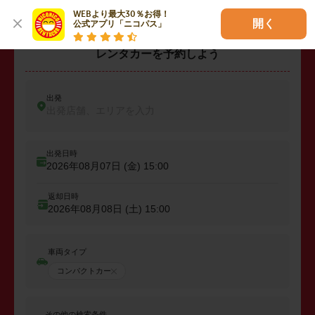
WEBより最大30％お得！

開く
公式アプリ「ニコパス」
レンタカーを予約しよう
出発
出発店舗、エリアを入力
出発日時
2026年08月07日 (金)
15:00
返却日時
2026年08月08日 (土)
15:00
車両タイプ
コンパクトカー
その他の検索条件