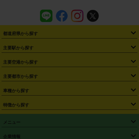
都道府県から探す
・
北海道
・
青森県
・
岩手県
・
宮城県
・
秋田県
・
山形県
主要駅から探す
・
福島県
・
東京都
・
神奈川県
・
埼玉県
・
千葉県
・
茨城県
・
札幌駅
・
仙台駅
・
新宿駅
・
池袋駅
・
渋谷駅
・
東京駅
主要空港から探す
・
栃木県
・
群馬県
・
山梨県
・
愛知県
・
静岡県
・
岐阜県
・
横浜駅
・
川崎駅
・
大宮駅
・
西船橋駅
・
柏駅
・
名古屋駅
・
新千歳空港
・
仙台空港
主要都市から探す
・
長野県
・
新潟県
・
富山県
・
石川県
・
福井県
・
大阪府
・
大阪駅
・
難波駅
・
三宮駅
・
京都駅
・
広島駅
・
博多駅
・
成田空港
・
羽田空港
・
兵庫県
・
京都府
・
滋賀県
・
和歌山県
・
奈良県
・
三重県
・
札幌市
・
仙台市
車種から探す
・
熊本駅
・
那覇空港駅
・
中部国際空港セントレア
・
関西国際空港
・
鳥取県
・
島根県
・
岡山県
・
広島県
・
山口県
・
徳島県
・
千葉市
・
さいたま市
・
軽自動車
・
コンパクトカー
・
ステーションワゴン・セダン
特徴から探す
・
大阪国際空港（伊丹空港）
・
神戸空港
・
香川県
・
愛媛県
・
高知県
・
福岡県
・
佐賀県
・
長崎県
・
横浜市
・
川崎市
・
ミニバン・ワンボックス
・
高級ミニバン・ワンボックス
・
SUV
・
岡山空港
・
徳島空港
・
ハイブリッド
・
宅配レンタカー
・
ETCカードレンタル
・
熊本県
・
大分県
・
宮崎県
・
鹿児島県
・
沖縄県
・
相模原市
・
新潟市
メニュー
・
軽トラック・商用バン
・
福岡空港
・
鹿児島空港
・
長期レンタル
・
深夜時間帯レンタル
・
免責補償プラス
・
静岡市
・
浜松市
・
・
トラック・バン
トップページ
・
はじめての方へ
・
ご利用案内
(タウンエースバン、ライトエースバン等)
企業情報
・
那覇空港
・
パーフェクト補償
・
スタッドレスタイヤ
・
直前予約