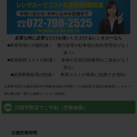
必要な時に必要なだけお使いいただけるレンタカーなら
■⾞両管理の大幅削減！ 運行管理や駐⾞場の契約管理等がなく
楽々♪
■⾞両維持コストの削減！ ⾞検や定期点検費用のご負担がなく
安心♪
■経理事務処理の削減！ ⾞両コストが簡単に把握でき便利♪
兵庫県川西市/大阪府池田市/平野駅/多田駅/大和夢ナリエ/酒呑童子/箕面公園/格安レンタカー/
飛行機公園/一庫ダム/能勢カントリー倶楽部/
川西平野店でご予約（空車検索）
店舗営業時間