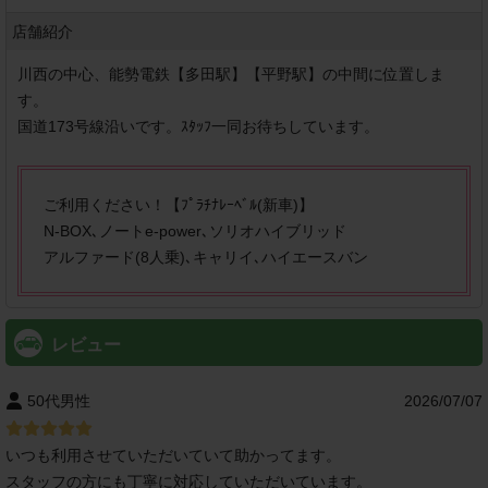
店舗紹介
川西の中心、能勢電鉄【多田駅】【平野駅】の中間に位置しま
す。

国道173号線沿いです。ｽﾀｯﾌ一同お待ちしています。

ご利用ください！【ﾌﾟﾗﾁﾅﾚｰﾍﾞﾙ(新車)】

N-BOX､ノートe-power､ソリオハイブリッド

アルファード(8人乗)､キャリイ､ハイエースバン
レビュー
50代男性
2026/07/07
いつも利用させていただいていて助かってます。
スタッフの方にも丁寧に対応していただいています。