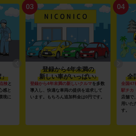
04
01
未満の
利便性抜群★
ぱい♪
全国約1,500店舗を展開
クルマ
を多数
全国47都道府県に1,500店舗
を展開し、
安
を追求して
駅チカ・空港周辺
の店舗や
24時間営業
ガ
は0円です。
店舗で、いつでもどこでも気軽にご利
ン
用いただける利便性にこだわっていま
し
す。
ル