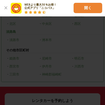
WEBより最大30％お得！

・
東灘区
・
灘区
・
兵庫区
開く
公式アプリ「ニコパス」
・
長田区
・
須磨区
・
垂水区
・
北区
・
中央区
・
西区
淡路島
・
淡路市
・
洲本市
その他市区町村
・
姫路市
・
尼崎市
・
明石市
・
西宮市
・
伊丹市
・
川西市
・
三田市
・
神崎郡福崎町
レンタカーを予約しよう