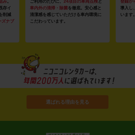
組み
。
ご利用のたびに、
24項目の車両点検
と
登録か
既存イ
車内外の清掃・除菌
を徹底。安心感と
導入し
を削減
清潔感を感じていただける車内環境に
います
ーズナブ
こだわっています。
選ばれる理由を見る