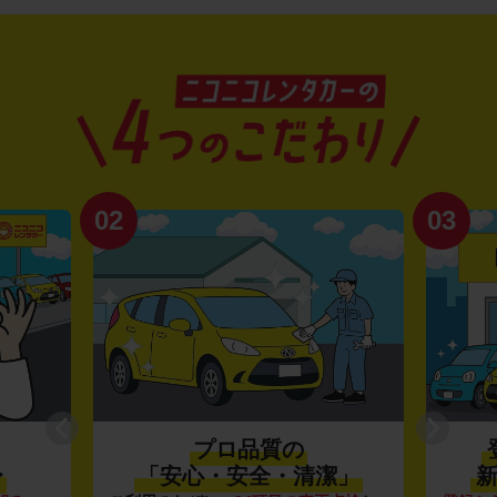
02
03
プロ品質の
〜
「安心・安全・清潔」
新