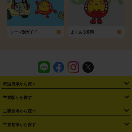
シーン別ガイド
よくある質問
都道府県から探す
・
北海道
・
青森県
・
岩手県
・
宮城県
・
秋田県
・
山形県
主要駅から探す
・
福島県
・
東京都
・
神奈川県
・
埼玉県
・
千葉県
・
茨城県
・
札幌駅
・
仙台駅
・
新宿駅
・
池袋駅
・
渋谷駅
・
東京駅
主要空港から探す
・
栃木県
・
群馬県
・
山梨県
・
愛知県
・
静岡県
・
岐阜県
・
横浜駅
・
川崎駅
・
大宮駅
・
西船橋駅
・
柏駅
・
名古屋駅
・
新千歳空港
・
仙台空港
主要都市から探す
・
長野県
・
新潟県
・
富山県
・
石川県
・
福井県
・
大阪府
・
大阪駅
・
難波駅
・
三宮駅
・
京都駅
・
広島駅
・
博多駅
・
成田空港
・
羽田空港