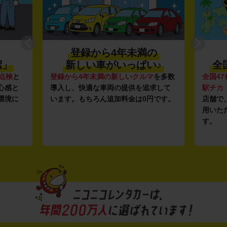
登録から4年未満の
利便性抜群★
新しい車がいっぱい♪
全国約1,500店舗
ら4年未満の新しいクルマ
を多数
全国47都道府県に1,500店舗
し、快適な車両の提供を追求して
駅チカ・空港周辺
の店舗や
2
。もちろん追加料金は0円です。
店舗で、いつでもどこでも気
用いただける利便性にこだわ
す。