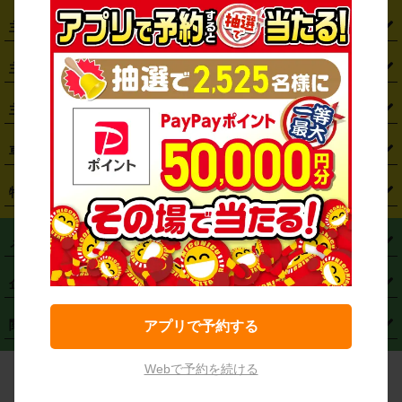
・
北海道
・
青森県
・
岩手県
・
宮城県
・
秋田県
・
山形県
主要駅から探す
・
福島県
・
東京都
・
神奈川県
・
埼玉県
・
千葉県
・
茨城県
・
札幌駅
・
仙台駅
・
新宿駅
・
池袋駅
・
渋谷駅
・
東京駅
主要空港から探す
・
栃木県
・
群馬県
・
山梨県
・
愛知県
・
静岡県
・
岐阜県
・
横浜駅
・
川崎駅
・
大宮駅
・
西船橋駅
・
柏駅
・
名古屋駅
・
新千歳空港
・
仙台空港
主要都市から探す
・
長野県
・
新潟県
・
富山県
・
石川県
・
福井県
・
大阪府
・
大阪駅
・
難波駅
・
三宮駅
・
京都駅
・
広島駅
・
博多駅
・
成田空港
・
羽田空港
・
兵庫県
・
京都府
・
滋賀県
・
和歌山県
・
奈良県
・
三重県
・
札幌市
・
仙台市
車種から探す
・
熊本駅
・
那覇空港駅
・
中部国際空港セントレア
・
関西国際空港
・
鳥取県
・
島根県
・
岡山県
・
広島県
・
山口県
・
徳島県
・
千葉市
・
さいたま市
・
軽自動車
・
コンパクトカー
・
ステーションワゴン・セダン
特徴から探す
・
大阪国際空港（伊丹空港）
・
神戸空港
・
香川県
・
愛媛県
・
高知県
・
福岡県
・
佐賀県
・
長崎県
・
横浜市
・
川崎市
・
ミニバン・ワンボックス
・
高級ミニバン・ワンボックス
・
SUV
・
岡山空港
・
徳島空港
・
ハイブリッド
・
宅配レンタカー
・
ETCカードレンタル
・
熊本県
・
大分県
・
宮崎県
・
鹿児島県
・
沖縄県
・
相模原市
・
新潟市
メニュー
・
軽トラック・商用バン
・
福岡空港
・
鹿児島空港
・
長期レンタル
・
深夜時間帯レンタル
・
免責補償プラス
・
静岡市
・
浜松市
・
・
トラック・バン
トップページ
・
はじめての方へ
・
ご利用案内
(タウンエースバン、ライトエースバン等)
企業情報
・
那覇空港
・
パーフェクト補償
・
スタッドレスタイヤ
・
直前予約
・
名古屋市
・
京都市
・
・
トラック・バン
ベストレート保証
・
予約から返却まで
・
・
店舗オリジナル
利用シーン別ガイ
(ハイエースバン・キャラバン等)
・
・
ニコパス(アプリ)
会社概要
・
ニュース
・
国際運転免許証
・
フランチャイズ募集
・
営業時間外返却サービス
・
個人情報保護
関連サービス
・
大阪市
・
堺市
アプリで予約する
ド
・
・
レッカー搬送サービス
カスタマーハラスメントに対する基本方針
・
神戸市
・
岡山市
・
・
車種・料金
カーリースなら「定額ニコノリパック」
・
店舗を探す
・
キャンペーン
Webで予約を続ける
© NICONICO RENT A CAR
・
特定商取引法に基づく表記
・
旅行業約款
・
広島市
・
北九州市
・
・
会員特典
超短期カーリースの「ニコリース」
・
選ばれる理由
・
安心・安全への取