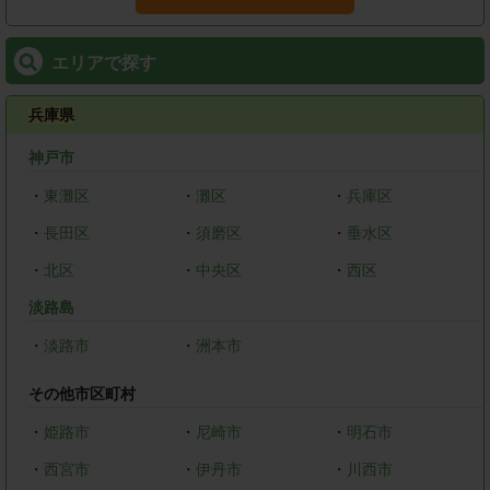
エリアで探す
兵庫県
神戸市
・
東灘区
・
灘区
・
兵庫区
・
長田区
・
須磨区
・
垂水区
・
北区
・
中央区
・
西区
淡路島
・
淡路市
・
洲本市
その他市区町村
・
姫路市
・
尼崎市
・
明石市
・
西宮市
・
伊丹市
・
川西市