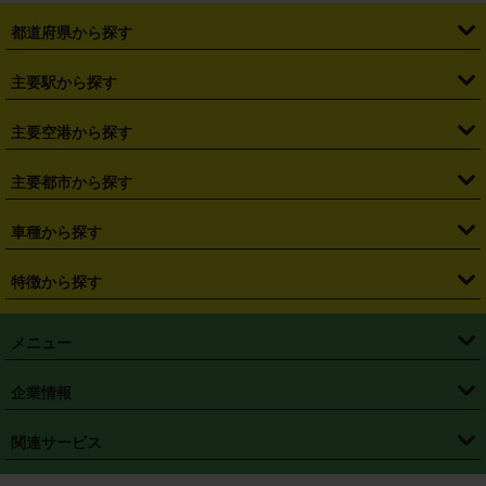
都道府県から探す
・
北海道
・
青森県
・
岩手県
・
宮城県
・
秋田県
・
山形県
主要駅から探す
・
福島県
・
東京都
・
神奈川県
・
埼玉県
・
千葉県
・
茨城県
・
札幌駅
・
仙台駅
・
新宿駅
・
池袋駅
・
渋谷駅
・
東京駅
主要空港から探す
・
栃木県
・
群馬県
・
山梨県
・
愛知県
・
静岡県
・
岐阜県
・
横浜駅
・
川崎駅
・
大宮駅
・
西船橋駅
・
柏駅
・
名古屋駅
・
新千歳空港
・
仙台空港
主要都市から探す
・
長野県
・
新潟県
・
富山県
・
石川県
・
福井県
・
大阪府
・
大阪駅
・
難波駅
・
三宮駅
・
京都駅
・
広島駅
・
博多駅
・
成田空港
・
羽田空港
・
兵庫県
・
京都府
・
滋賀県
・
和歌山県
・
奈良県
・
三重県
・
札幌市
・
仙台市
車種から探す
・
熊本駅
・
那覇空港駅
・
中部国際空港セントレア
・
関西国際空港
・
鳥取県
・
島根県
・
岡山県
・
広島県
・
山口県
・
徳島県
・
千葉市
・
さいたま市
・
軽自動車
・
コンパクトカー
・
ステーションワゴン・セダン
特徴から探す
・
大阪国際空港（伊丹空港）
・
神戸空港
・
香川県
・
愛媛県
・
高知県
・
福岡県
・
佐賀県
・
長崎県
・
横浜市
・
川崎市
・
ミニバン・ワンボックス
・
高級ミニバン・ワンボックス
・
SUV
・
岡山空港
・
徳島空港
・
ハイブリッド
・
宅配レンタカー
・
ETCカードレンタル
・
熊本県
・
大分県
・
宮崎県
・
鹿児島県
・
沖縄県
・
相模原市
・
新潟市
メニュー
・
軽トラック・商用バン
・
福岡空港
・
鹿児島空港
・
長期レンタル
・
深夜時間帯レンタル
・
免責補償プラス
・
静岡市
・
浜松市
・
・
トラック・バン
トップページ
・
はじめての方へ
・
ご利用案内
(タウンエースバン、ライトエースバン等)
企業情報
・
那覇空港
・
パーフェクト補償
・
スタッドレスタイヤ
・
直前予約
・
名古屋市
・
京都市
・
・
トラック・バン
ベストレート保証
・
予約から返却まで
・
・
店舗オリジナル
利用シーン別ガイ
(ハイエースバン・キャラバン等)
・
・
ニコパス(アプリ)
会社概要
・
ニュース
・
国際運転免許証
・
フランチャイズ募集
・
営業時間外返却サービス
・
個人情報保護
関連サービス
・
大阪市
・
堺市
ド
・
・
レッカー搬送サービス
カスタマーハラスメントに対する基本方針
・
神戸市
・
岡山市
・
・
車種・料金
カーリースなら「定額ニコノリパック」
・
店舗を探す
・
キャンペーン