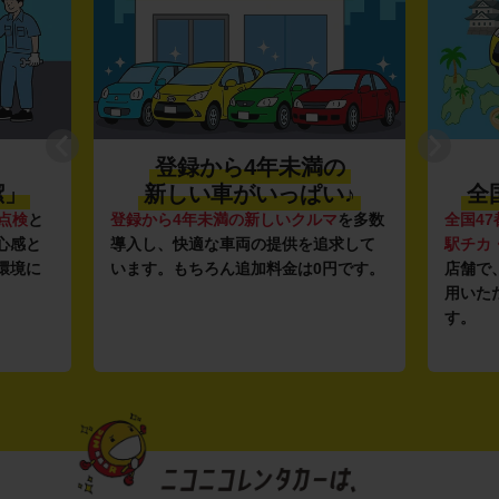
登録から4年未満の
潔」
新しい車がいっぱい♪
全
点検
と
登録から4年未満の新しいクルマ
を多数
全国47
心感と
導入し、快適な車両の提供を追求して
駅チカ
環境に
います。もちろん追加料金は0円です。
店舗で
用いた
す。