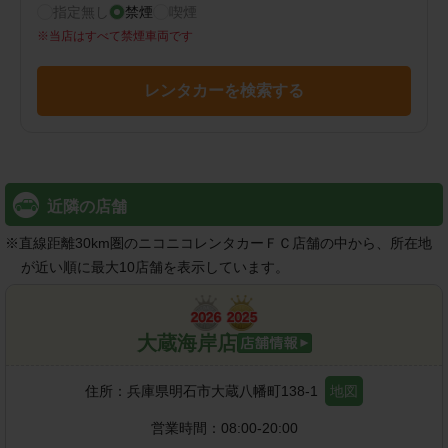
指定無し
禁煙
喫煙
※
当店はすべて禁煙車両です
レンタカーを検索する
近隣の店舗
※
直線距離30km圏のニコニコレンタカーＦＣ店舗の中から、所在地
が近い順に最大10店舗を表示しています。
大蔵海岸店
住所：
兵庫県明石市大蔵八幡町138-1
地図
営業時間：
08:00-20:00