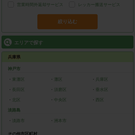
営業時間外返却サービス
レッカー搬送サービス
絞り込む
エリアで探す
兵庫県
神戸市
・
東灘区
・
灘区
・
兵庫区
・
長田区
・
須磨区
・
垂水区
・
北区
・
中央区
・
西区
淡路島
・
淡路市
・
洲本市
その他市区町村