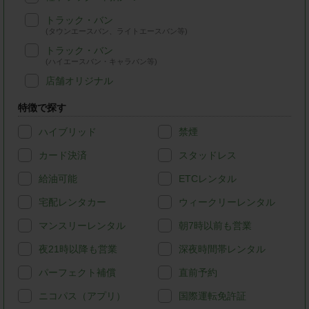
トラック・バン
(タウンエースバン、ライトエースバン等)
トラック・バン
(ハイエースバン・キャラバン等)
店舗オリジナル
特徴で探す
ハイブリッド
禁煙
カード決済
スタッドレス
給油可能
ETCレンタル
宅配レンタカー
ウィークリーレンタル
マンスリーレンタル
朝7時以前も営業
夜21時以降も営業
深夜時間帯レンタル
パーフェクト補償
直前予約
ニコパス（アプリ）
国際運転免許証