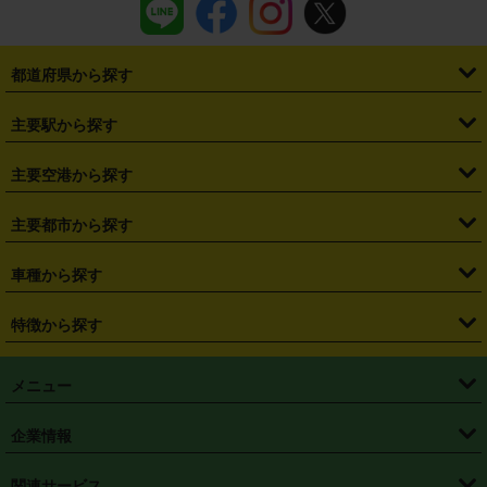
都道府県から探す
・
北海道
・
青森県
・
岩手県
・
宮城県
・
秋田県
・
山形県
主要駅から探す
・
福島県
・
東京都
・
神奈川県
・
埼玉県
・
千葉県
・
茨城県
・
札幌駅
・
仙台駅
・
新宿駅
・
池袋駅
・
渋谷駅
・
東京駅
主要空港から探す
・
栃木県
・
群馬県
・
山梨県
・
愛知県
・
静岡県
・
岐阜県
・
横浜駅
・
川崎駅
・
大宮駅
・
西船橋駅
・
柏駅
・
名古屋駅
・
新千歳空港
・
仙台空港
主要都市から探す
・
長野県
・
新潟県
・
富山県
・
石川県
・
福井県
・
大阪府
・
大阪駅
・
難波駅
・
三宮駅
・
京都駅
・
広島駅
・
博多駅
・
成田空港
・
羽田空港
・
兵庫県
・
京都府
・
滋賀県
・
和歌山県
・
奈良県
・
三重県
・
札幌市
・
仙台市
車種から探す
・
熊本駅
・
那覇空港駅
・
中部国際空港セントレア
・
関西国際空港
・
鳥取県
・
島根県
・
岡山県
・
広島県
・
山口県
・
徳島県
・
千葉市
・
さいたま市
・
軽自動車
・
コンパクトカー
・
ステーションワゴン・セダン
特徴から探す
・
大阪国際空港（伊丹空港）
・
神戸空港
・
香川県
・
愛媛県
・
高知県
・
福岡県
・
佐賀県
・
長崎県
・
横浜市
・
川崎市
・
ミニバン・ワンボックス
・
高級ミニバン・ワンボックス
・
SUV
・
岡山空港
・
徳島空港
・
ハイブリッド
・
宅配レンタカー
・
ETCカードレンタル
・
熊本県
・
大分県
・
宮崎県
・
鹿児島県
・
沖縄県
・
相模原市
・
新潟市
メニュー
・
軽トラック・商用バン
・
福岡空港
・
鹿児島空港
・
長期レンタル
・
深夜時間帯レンタル
・
免責補償プラス
・
静岡市
・
浜松市
・
・
トラック・バン
トップページ
・
はじめての方へ
・
ご利用案内
(タウンエースバン、ライトエースバン等)
企業情報
・
那覇空港
・
パーフェクト補償
・
スタッドレスタイヤ
・
直前予約
・
名古屋市
・
京都市
・
・
トラック・バン
ベストレート保証
・
予約から返却まで
・
・
店舗オリジナル
利用シーン別ガイ
(ハイエースバン・キャラバン等)
・
・
ニコパス(アプリ)
会社概要
・
ニュース
・
国際運転免許証
・
フランチャイズ募集
・
営業時間外返却サービス
・
個人情報保護
関連サービス
・
大阪市
・
堺市