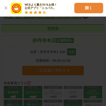
WEBより最大30％お得！

開く
公式アプリ「ニコパス」
各種サービス
伊丹市
伊丹寺本店
住所：
伊丹市寺本1-150
地図
営業時間：
08:00-21:00
この店舗で予約する
保有車両クラス