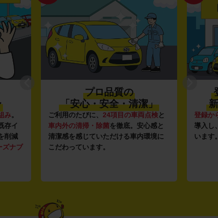
プロ品質の
〜
「安心・安全・清潔」
新
組み
。
ご利用のたびに、
24項目の車両点検
と
登録か
既存イ
車内外の清掃・除菌
を徹底。安心感と
導入し
を削減
清潔感を感じていただける車内環境に
います
ーズナブ
こだわっています。