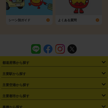
シーン別ガイド
よくある質問
都道府県から探す
・
北海道
・
青森県
・
岩手県
・
宮城県
・
秋田県
・
山形県
主要駅から探す
・
福島県
・
東京都
・
神奈川県
・
埼玉県
・
千葉県
・
茨城県
・
札幌駅
・
仙台駅
・
新宿駅
・
池袋駅
・
渋谷駅
・
東京駅
主要空港から探す
・
栃木県
・
群馬県
・
山梨県
・
愛知県
・
静岡県
・
岐阜県
・
横浜駅
・
川崎駅
・
大宮駅
・
西船橋駅
・
柏駅
・
名古屋駅
・
新千歳空港
・
仙台空港
主要都市から探す
・
長野県
・
新潟県
・
富山県
・
石川県
・
福井県
・
大阪府
・
大阪駅
・
難波駅
・
三宮駅
・
京都駅
・
広島駅
・
博多駅
・
成田空港
・
羽田空港
・
兵庫県
・
京都府
・
滋賀県
・
和歌山県
・
奈良県
・
三重県
・
札幌市
・
仙台市
車種から探す
・
熊本駅
・
那覇空港駅