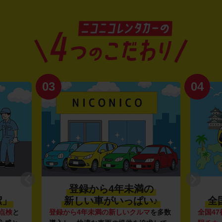
03
04
登録から4年未満の
潔」
新しい車がいっぱい♪
全
点検
と
登録から4年未満の新しいクルマ
を多数
全国47