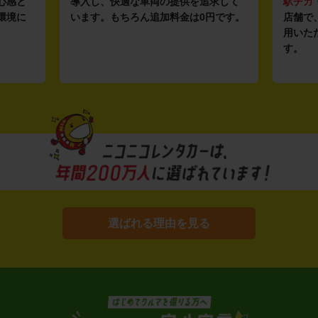
心感と
導入し、快適な車両の提供を追求して
駅チカ
環境に
います。もちろん追加料金は0円です。
店舗で
用いた
す。
選ばれる理由を見る