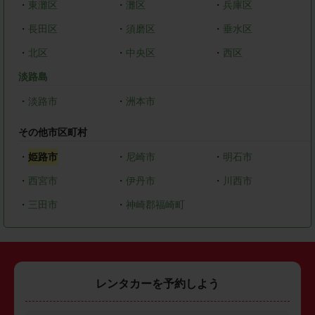
・
東灘区
・
灘区
・
兵庫区
・
長田区
・
須磨区
・
垂水区
・
北区
・
中央区
・
西区
淡路島
・
淡路市
・
洲本市
その他市区町村
・
姫路市
・
尼崎市
・
明石市
・
西宮市
・
伊丹市
・
川西市
・
三田市
・
神崎郡福崎町
レンタカーを予約しよう